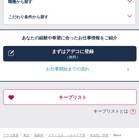
職種から探す
こだわり条件から探す
あなたの経験や希望に合ったお仕事情報をご紹介
まずはアデコに登録
（無料）
お仕事開始までの流れ
キープリスト
キープリストとは
アデコ派遣
東北
福島県
メディカル・ヘルスケア系
安全性・学術
Word