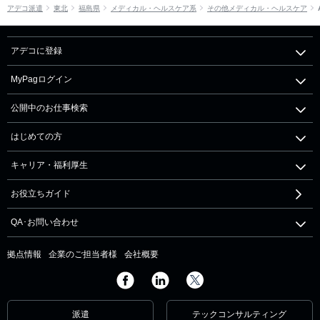
アデコ派遣
東北
福島県
メディカル・ヘルスケア系
その他メディカル・ヘルスケア
アデコに登録
MyPagログイン
公開中のお仕事検索
はじめての方
キャリア・福利厚生
お役立ちガイド
QA･お問い合わせ
拠点情報
企業のご担当者様
会社概要
派遣
テックコンサルティング