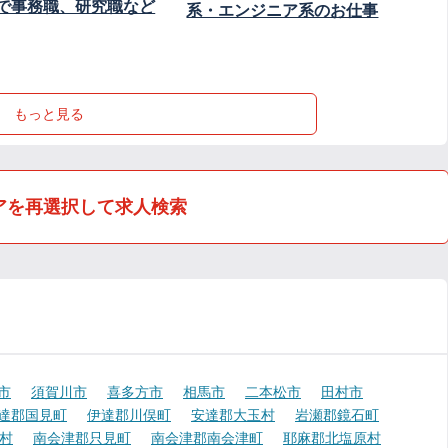
で事務職、研究職など
系・エンジニア系のお仕事
もっと見る
アを再選択して求人検索
市
須賀川市
喜多方市
相馬市
二本松市
田村市
達郡国見町
伊達郡川俣町
安達郡大玉村
岩瀬郡鏡石町
村
南会津郡只見町
南会津郡南会津町
耶麻郡北塩原村