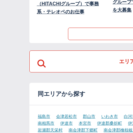
グループ
（HITACHIグループ）で事務
を大募集
系・テレオペのお仕事
エリ
同エリアから探す
福島市
会津若松市
郡山市
いわき市
白河
南相馬市
伊達市
本宮市
伊達郡桑折町
伊
岩瀬郡天栄村
南会津郡下郷町
南会津郡檜枝岐