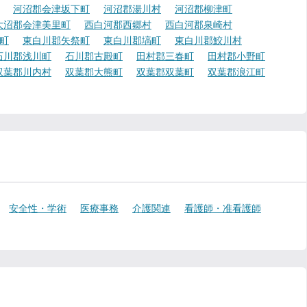
河沼郡会津坂下町
河沼郡湯川村
河沼郡柳津町
大沼郡会津美里町
西白河郡西郷村
西白河郡泉崎村
町
東白川郡矢祭町
東白川郡塙町
東白川郡鮫川村
石川郡浅川町
石川郡古殿町
田村郡三春町
田村郡小野町
双葉郡川内村
双葉郡大熊町
双葉郡双葉町
双葉郡浪江町
安全性・学術
医療事務
介護関連
看護師・准看護師