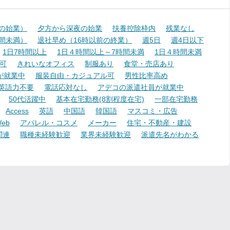
降の始業）
夕方から深夜の始業
扶養控除枠内
残業なし
時間未満）
退社早め（16時以前の終業）
週5日
週4日以下
1日7時間以上
1日４時間以上～7時間未満
1日４時間未満
可
きれいなオフィス
制服あり
食堂・売店あり
が就業中
服装自由・カジュアル可
男性比率高め
英語力不要
電話応対なし
アデコの派遣社員が就業中
50代活躍中
基本在宅勤務(8割程度在宅)
一部在宅勤務
Access
英語
中国語
韓国語
マスコミ・広告
eb
アパレル・コスメ
メーカー
住宅・不動産・建設
関連
職種未経験歓迎
業界未経験歓迎
派遣先名がわかる