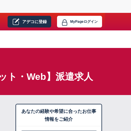
アデコに
登録
MyPage
ログイン
ット・Web】派遣求人
あなたの経験や希望に合ったお仕事
情報をご紹介