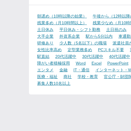
朝遅め（10時以降の始業）
午後から（12時以
残業多め（月10時間以上）
残業少なめ（月10
土日休み
平日休み・シフト勤務
土日祝のみ
大手企業
外資系企業
駅から5分以内
車通勤
研修あり
少人数（5名以下）の職場
派遣社員
女性比率高め
定型業務多め
PCスキル不要
駅直結
20代活躍中
30代活躍中
40代活躍中
障がい者積極採用
Word
Excel
PowerPoint
エンタメ
金融
IT・通信
インターネット・W
医療・福祉
商社
学校・教育
官公庁・財団
募集人数10名以上