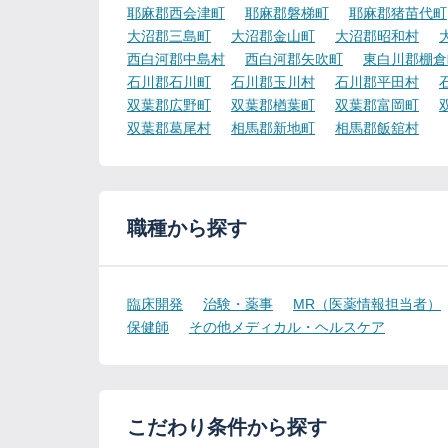
耶麻郡西会津町
耶麻郡磐梯町
耶麻郡猪苗代町
大沼郡三島町
大沼郡金山町
大沼郡昭和村
西白河郡中島村
西白河郡矢吹町
東白川郡棚倉
石川郡石川町
石川郡玉川村
石川郡平田村
双葉郡広野町
双葉郡楢葉町
双葉郡富岡町
双葉郡葛尾村
相馬郡新地町
相馬郡飯舘村
職種から探す
臨床開発
治験・薬事
MR（医薬情報担当者）
保健師
その他メディカル・ヘルスケア
こだわり条件から探す