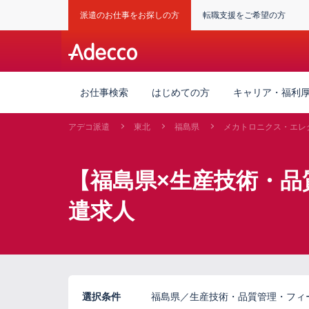
派遣のお仕事をお探しの方
転職支援をご希望の方
お仕事検索
はじめての方
キャリア・福利
アデコ派遣
東北
福島県
メカトロニクス・エレ
【福島県×生産技術・品
遣求人
選択条件
福島県／生産技術・品質管理・フィ