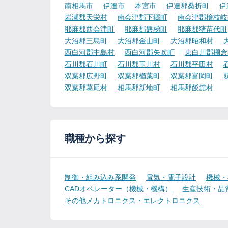
南相馬市
伊達市
本宮市
伊達郡桑折町
伊
岩瀬郡天栄村
南会津郡下郷町
南会津郡檜枝岐
耶麻郡西会津町
耶麻郡磐梯町
耶麻郡猪苗代町
大沼郡三島町
大沼郡金山町
大沼郡昭和村
西白河郡中島村
西白河郡矢吹町
東白川郡棚倉
石川郡石川町
石川郡玉川村
石川郡平田村
双葉郡広野町
双葉郡楢葉町
双葉郡富岡町
双葉郡葛尾村
相馬郡新地町
相馬郡飯舘村
職種から探す
制御・組み込み系開発
電気・電子設計
機械・
CADオペレーター（機械・機構）
生産技術・品
その他メカトロニクス・エレクトロニクス