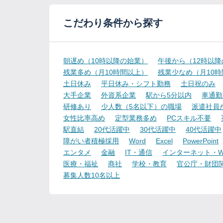
こだわり条件から探す
朝遅め（10時以降の始業）
午後から（12時以
残業多め（月10時間以上）
残業少なめ（月10
土日休み
平日休み・シフト勤務
土日祝のみ
大手企業
外資系企業
駅から5分以内
車通勤
研修あり
少人数（5名以下）の職場
派遣社員
女性比率高め
定型業務多め
PCスキル不要
駅直結
20代活躍中
30代活躍中
40代活躍中
障がい者積極採用
Word
Excel
PowerPoint
エンタメ
金融
IT・通信
インターネット・W
医療・福祉
商社
学校・教育
官公庁・財団
募集人数10名以上