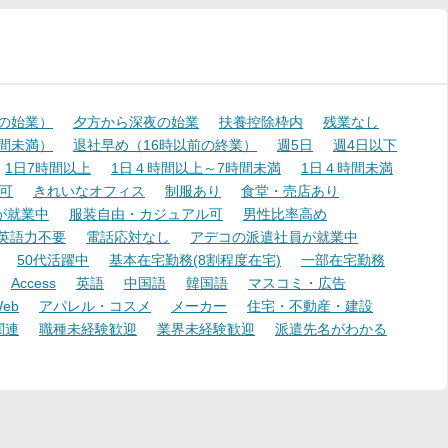
降の始業）
夕方から深夜の始業
扶養控除枠内
残業なし
時間未満）
退社早め（16時以前の終業）
週5日
週4日以下
1日7時間以上
1日４時間以上～7時間未満
1日４時間未満
可
きれいなオフィス
制服あり
食堂・売店あり
が就業中
服装自由・カジュアル可
男性比率高め
英語力不要
電話応対なし
アデコの派遣社員が就業中
50代活躍中
基本在宅勤務(8割程度在宅)
一部在宅勤務
Access
英語
中国語
韓国語
マスコミ・広告
eb
アパレル・コスメ
メーカー
住宅・不動産・建設
関連
職種未経験歓迎
業界未経験歓迎
派遣先名がわかる