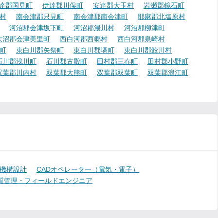
達郡国見町
伊達郡川俣町
安達郡大玉村
岩瀬郡鏡石町
村
南会津郡只見町
南会津郡南会津町
耶麻郡北塩原村
河沼郡会津坂下町
河沼郡湯川村
河沼郡柳津町
大沼郡会津美里町
西白河郡西郷村
西白河郡泉崎村
町
東白川郡矢祭町
東白川郡塙町
東白川郡鮫川村
石川郡浅川町
石川郡古殿町
田村郡三春町
田村郡小野町
双葉郡川内村
双葉郡大熊町
双葉郡双葉町
双葉郡浪江町
機構設計
CADオペレーター（電気・電子）
質管理・フィールドエンジニア