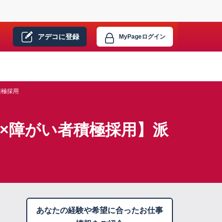
アデコに
登録
MyPage
ログイン
積極採用
×障がい者積極採用】派
あなたの経験や希望に合ったお仕事