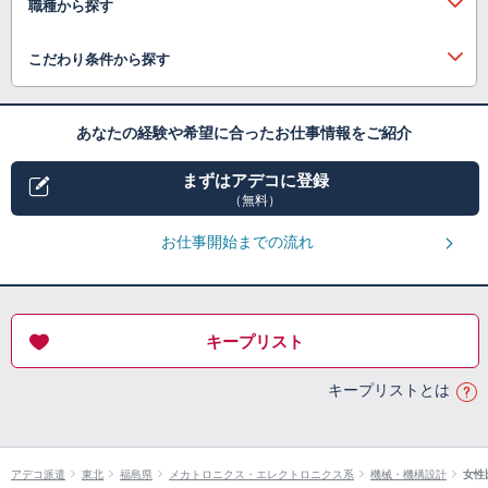
職種から探す
こだわり条件から探す
あなたの経験や希望に合ったお仕事情報をご紹介
まずはアデコに登録
（無料）
お仕事開始までの流れ
キープリスト
キープリストとは
アデコ派遣
東北
福島県
メカトロニクス・エレクトロニクス系
機械・機構設計
女性