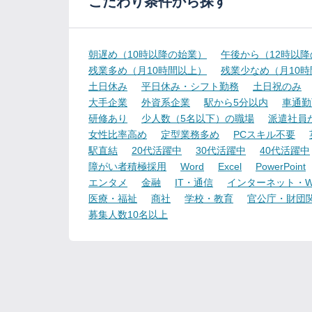
こだわり条件から探す
朝遅め（10時以降の始業）
午後から（12時以
残業多め（月10時間以上）
残業少なめ（月10
土日休み
平日休み・シフト勤務
土日祝のみ
大手企業
外資系企業
駅から5分以内
車通勤
研修あり
少人数（5名以下）の職場
派遣社員
女性比率高め
定型業務多め
PCスキル不要
駅直結
20代活躍中
30代活躍中
40代活躍中
障がい者積極採用
Word
Excel
PowerPoint
エンタメ
金融
IT・通信
インターネット・W
医療・福祉
商社
学校・教育
官公庁・財団
募集人数10名以上