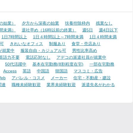
降の始業）
夕方から深夜の始業
扶養控除枠内
残業なし
時間未満）
退社早め（16時以前の終業）
週5日
週4日以下
1日7時間以上
1日４時間以上～7時間未満
1日４時間未満
可
きれいなオフィス
制服あり
食堂・売店あり
が就業中
服装自由・カジュアル可
男性比率高め
英語力不要
電話応対なし
アデコの派遣社員が就業中
50代活躍中
基本在宅勤務(8割程度在宅)
一部在宅勤務
Access
英語
中国語
韓国語
マスコミ・広告
eb
アパレル・コスメ
メーカー
住宅・不動産・建設
関連
職種未経験歓迎
業界未経験歓迎
派遣先名がわかる