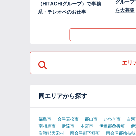
グループ
（HITACHIグループ）で事務
を大募集
系・テレオペのお仕事
エリ
同エリアから探す
福島市
会津若松市
郡山市
いわき市
白河
南相馬市
伊達市
本宮市
伊達郡桑折町
伊
岩瀬郡天栄村
南会津郡下郷町
南会津郡檜枝岐