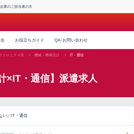
企業のご担当者の方
厚生
お役立ちガイド
QA･お問い合わせ
クトロニクス系
機械・機構設計
IT・通信
計×IT・通信】派遣求人
い／IT・通信