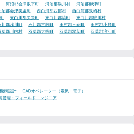
河沼郡会津坂下町
河沼郡湯川村
河沼郡柳津町
大沼郡会津美里町
西白河郡西郷村
西白河郡泉崎村
町
東白川郡矢祭町
東白川郡塙町
東白川郡鮫川村
石川郡浅川町
石川郡古殿町
田村郡三春町
田村郡小野町
双葉郡川内村
双葉郡大熊町
双葉郡双葉町
双葉郡浪江町
機構設計
CADオペレーター（電気・電子）
質管理・フィールドエンジニア