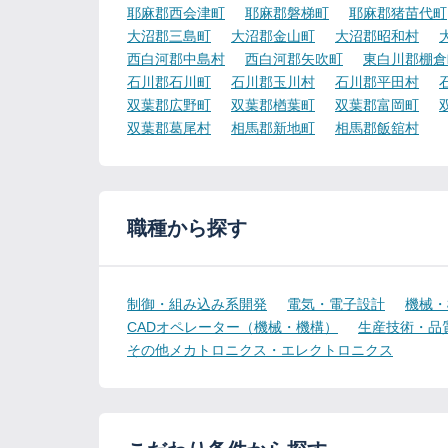
耶麻郡西会津町
耶麻郡磐梯町
耶麻郡猪苗代町
大沼郡三島町
大沼郡金山町
大沼郡昭和村
西白河郡中島村
西白河郡矢吹町
東白川郡棚倉
石川郡石川町
石川郡玉川村
石川郡平田村
双葉郡広野町
双葉郡楢葉町
双葉郡富岡町
双葉郡葛尾村
相馬郡新地町
相馬郡飯舘村
職種から探す
制御・組み込み系開発
電気・電子設計
機械・
CADオペレーター（機械・機構）
生産技術・品
その他メカトロニクス・エレクトロニクス