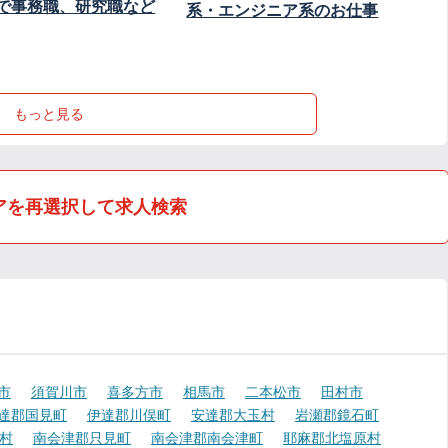
で事務職、研究職など
系・エンジニア系のお仕事
もっと見る
アを再選択して求人検索
市
須賀川市
喜多方市
相馬市
二本松市
田村市
達郡国見町
伊達郡川俣町
安達郡大玉村
岩瀬郡鏡石町
村
南会津郡只見町
南会津郡南会津町
耶麻郡北塩原村