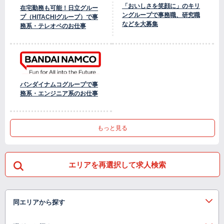
「おいしさを笑顔に」のキリ
在宅勤務も可能！日立グルー
ングループで事務職、研究職
プ（HITACHIグループ）で事
などを大募集
務系・テレオペのお仕事
バンダイナムコグループで事
務系・エンジニア系のお仕事
もっと見る
エリアを再選択して求人検索
同エリアから探す