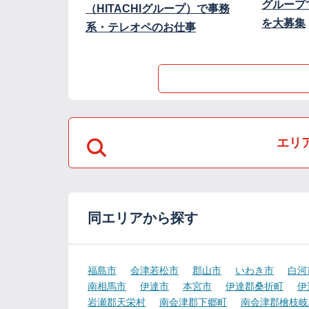
グループ
（HITACHIグループ）で事務
を大募集
系・テレオペのお仕事
エリ
同エリアから探す
福島市
会津若松市
郡山市
いわき市
白河
南相馬市
伊達市
本宮市
伊達郡桑折町
伊
岩瀬郡天栄村
南会津郡下郷町
南会津郡檜枝岐