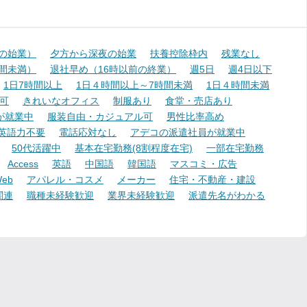
降の始業）
夕方から深夜の始業
扶養控除枠内
残業なし
時間未満）
退社早め（16時以前の終業）
週5日
週4日以下
1日7時間以上
1日４時間以上～7時間未満
1日４時間未満
可
きれいなオフィス
制服あり
食堂・売店あり
が就業中
服装自由・カジュアル可
男性比率高め
英語力不要
電話応対なし
アデコの派遣社員が就業中
50代活躍中
基本在宅勤務(8割程度在宅)
一部在宅勤務
Access
英語
中国語
韓国語
マスコミ・広告
eb
アパレル・コスメ
メーカー
住宅・不動産・建設
関連
職種未経験歓迎
業界未経験歓迎
派遣先名がわかる