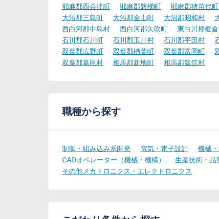
耶麻郡西会津町
耶麻郡磐梯町
耶麻郡猪苗代町
大沼郡三島町
大沼郡金山町
大沼郡昭和村
西白河郡中島村
西白河郡矢吹町
東白川郡棚倉
石川郡石川町
石川郡玉川村
石川郡平田村
双葉郡広野町
双葉郡楢葉町
双葉郡富岡町
双葉郡葛尾村
相馬郡新地町
相馬郡飯舘村
職種から探す
制御・組み込み系開発
電気・電子設計
機械・
CADオペレーター（機械・機構）
生産技術・品
その他メカトロニクス・エレクトロニクス