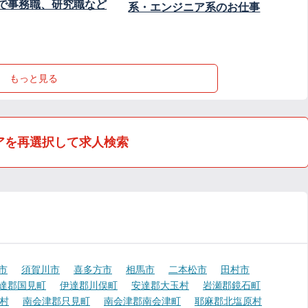
で事務職、研究職など
系・エンジニア系のお仕事
もっと見る
アを再選択して求人検索
市
須賀川市
喜多方市
相馬市
二本松市
田村市
達郡国見町
伊達郡川俣町
安達郡大玉村
岩瀬郡鏡石町
村
南会津郡只見町
南会津郡南会津町
耶麻郡北塩原村