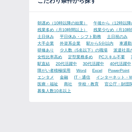
こだわり条件から探す
朝遅め（10時以降の始業）
午後から（12時以
残業多め（月10時間以上）
残業少なめ（月10
土日休み
平日休み・シフト勤務
土日祝のみ
大手企業
外資系企業
駅から5分以内
車通勤
研修あり
少人数（5名以下）の職場
派遣社員
女性比率高め
定型業務多め
PCスキル不要
駅直結
20代活躍中
30代活躍中
40代活躍中
障がい者積極採用
Word
Excel
PowerPoint
エンタメ
金融
IT・通信
インターネット・W
医療・福祉
商社
学校・教育
官公庁・財団
募集人数10名以上