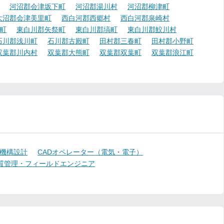
河沼郡会津坂下町
河沼郡湯川村
河沼郡柳津町
大沼郡会津美里町
西白河郡西郷村
西白河郡泉崎村
町
東白川郡矢祭町
東白川郡塙町
東白川郡鮫川村
石川郡浅川町
石川郡古殿町
田村郡三春町
田村郡小野町
双葉郡川内村
双葉郡大熊町
双葉郡双葉町
双葉郡浪江町
機構設計
CADオペレーター（電気・電子）
質管理・フィールドエンジニア