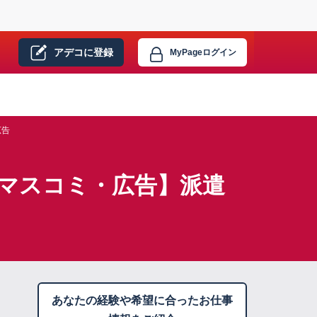
アデコに
登録
MyPage
ログイン
広告
マスコミ・広告】派遣
あなたの経験や希望に合ったお仕事