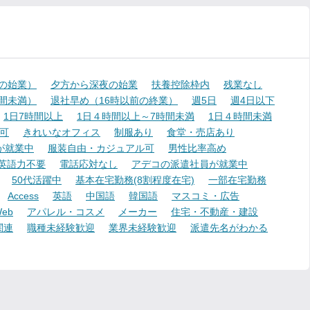
降の始業）
夕方から深夜の始業
扶養控除枠内
残業なし
時間未満）
退社早め（16時以前の終業）
週5日
週4日以下
1日7時間以上
1日４時間以上～7時間未満
1日４時間未満
可
きれいなオフィス
制服あり
食堂・売店あり
が就業中
服装自由・カジュアル可
男性比率高め
英語力不要
電話応対なし
アデコの派遣社員が就業中
50代活躍中
基本在宅勤務(8割程度在宅)
一部在宅勤務
Access
英語
中国語
韓国語
マスコミ・広告
eb
アパレル・コスメ
メーカー
住宅・不動産・建設
関連
職種未経験歓迎
業界未経験歓迎
派遣先名がわかる