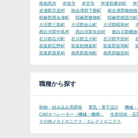
南相馬市
伊達市
本宮市
伊達郡桑折町
伊
岩瀬郡天栄村
南会津郡下郷町
南会津郡檜枝岐
耶麻郡西会津町
耶麻郡磐梯町
耶麻郡猪苗代町
大沼郡三島町
大沼郡金山町
大沼郡昭和村
西白河郡中島村
西白河郡矢吹町
東白川郡棚倉
石川郡石川町
石川郡玉川村
石川郡平田村
双葉郡広野町
双葉郡楢葉町
双葉郡富岡町
双葉郡葛尾村
相馬郡新地町
相馬郡飯舘村
職種から探す
制御・組み込み系開発
電気・電子設計
機械・
CADオペレーター（機械・機構）
生産技術・品
その他メカトロニクス・エレクトロニクス