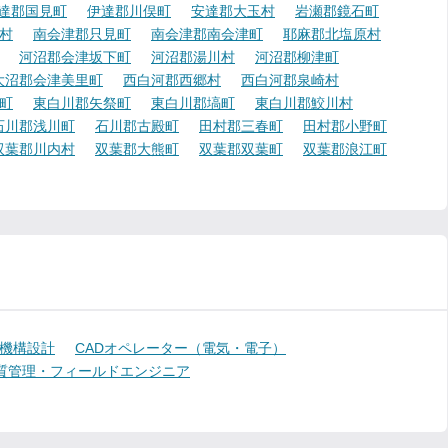
達郡国見町
伊達郡川俣町
安達郡大玉村
岩瀬郡鏡石町
村
南会津郡只見町
南会津郡南会津町
耶麻郡北塩原村
河沼郡会津坂下町
河沼郡湯川村
河沼郡柳津町
大沼郡会津美里町
西白河郡西郷村
西白河郡泉崎村
町
東白川郡矢祭町
東白川郡塙町
東白川郡鮫川村
石川郡浅川町
石川郡古殿町
田村郡三春町
田村郡小野町
双葉郡川内村
双葉郡大熊町
双葉郡双葉町
双葉郡浪江町
機構設計
CADオペレーター（電気・電子）
質管理・フィールドエンジニア