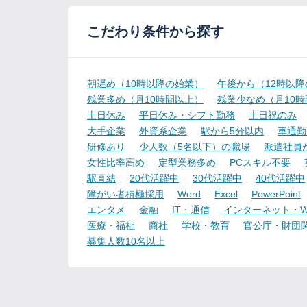
こだわり条件から探す
朝遅め（10時以降の始業）
午後から（12時以
残業多め（月10時間以上）
残業少なめ（月10
土日休み
平日休み・シフト勤務
土日祝のみ
大手企業
外資系企業
駅から5分以内
車通勤
研修あり
少人数（5名以下）の職場
派遣社員
女性比率高め
定型業務多め
PCスキル不要
駅直結
20代活躍中
30代活躍中
40代活躍中
障がい者積極採用
Word
Excel
PowerPoint
エンタメ
金融
IT・通信
インターネット・W
医療・福祉
商社
学校・教育
官公庁・財団
募集人数10名以上