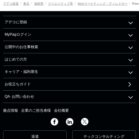
アデコ派遣
東北
福島県
クリエイティブ系
Webマーケティング・ディレクター
Pow
アデコに登録
MyPagログイン
公開中のお仕事検索
はじめての方
キャリア・福利厚生
お役立ちガイド
QA･お問い合わせ
拠点情報
企業のご担当者様
会社概要
派遣
テックコンサルティング