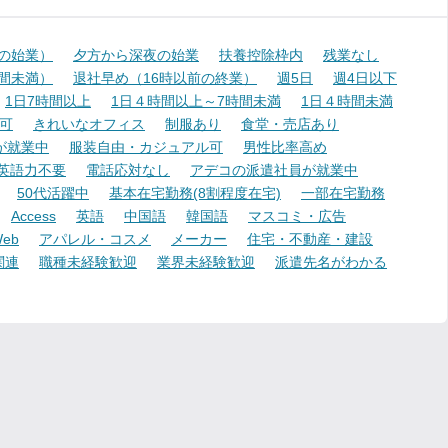
降の始業）
夕方から深夜の始業
扶養控除枠内
残業なし
時間未満）
退社早め（16時以前の終業）
週5日
週4日以下
1日7時間以上
1日４時間以上～7時間未満
1日４時間未満
可
きれいなオフィス
制服あり
食堂・売店あり
が就業中
服装自由・カジュアル可
男性比率高め
英語力不要
電話応対なし
アデコの派遣社員が就業中
50代活躍中
基本在宅勤務(8割程度在宅)
一部在宅勤務
Access
英語
中国語
韓国語
マスコミ・広告
eb
アパレル・コスメ
メーカー
住宅・不動産・建設
関連
職種未経験歓迎
業界未経験歓迎
派遣先名がわかる