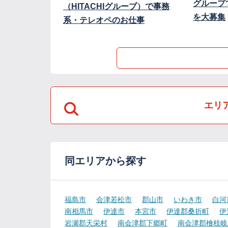
グループ
（HITACHIグループ）で事務
を大募集
系・テレオペのお仕事
エリ
同エリアから探す
福島市
会津若松市
郡山市
いわき市
白河
南相馬市
伊達市
本宮市
伊達郡桑折町
伊
岩瀬郡天栄村
南会津郡下郷町
南会津郡檜枝岐