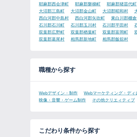
耶麻郡西会津町
耶麻郡磐梯町
耶麻郡猪苗代町
大沼郡三島町
大沼郡金山町
大沼郡昭和村
西白河郡中島村
西白河郡矢吹町
東白川郡棚倉
石川郡石川町
石川郡玉川村
石川郡平田村
双葉郡広野町
双葉郡楢葉町
双葉郡富岡町
双葉郡葛尾村
相馬郡新地町
相馬郡飯舘村
職種から探す
Webデザイン・制作
Webマーケティング・ディ
映像・音響・ゲーム制作
その他クリエィティブ
こだわり条件から探す