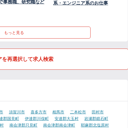
で事務職、研究職など
系・エンジニア系のお仕事
もっと見る
アを再選択して求人検索
市
須賀川市
喜多方市
相馬市
二本松市
田村市
達郡国見町
伊達郡川俣町
安達郡大玉村
岩瀬郡鏡石町
村
南会津郡只見町
南会津郡南会津町
耶麻郡北塩原村