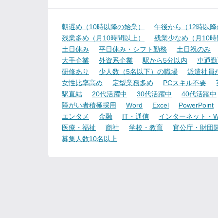
朝遅め（10時以降の始業）
午後から（12時以
残業多め（月10時間以上）
残業少なめ（月10
土日休み
平日休み・シフト勤務
土日祝のみ
大手企業
外資系企業
駅から5分以内
車通勤
研修あり
少人数（5名以下）の職場
派遣社員
女性比率高め
定型業務多め
PCスキル不要
駅直結
20代活躍中
30代活躍中
40代活躍中
障がい者積極採用
Word
Excel
PowerPoint
エンタメ
金融
IT・通信
インターネット・W
医療・福祉
商社
学校・教育
官公庁・財団
募集人数10名以上