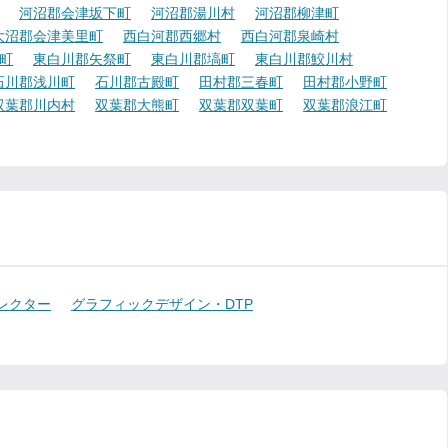
河沼郡会津坂下町
河沼郡湯川村
河沼郡柳津町
大沼郡会津美里町
西白河郡西郷村
西白河郡泉崎村
町
東白川郡矢祭町
東白川郡塙町
東白川郡鮫川村
石川郡浅川町
石川郡古殿町
田村郡三春町
田村郡小野町
双葉郡川内村
双葉郡大熊町
双葉郡双葉町
双葉郡浪江町
レクター
グラフィックデザイン・DTP