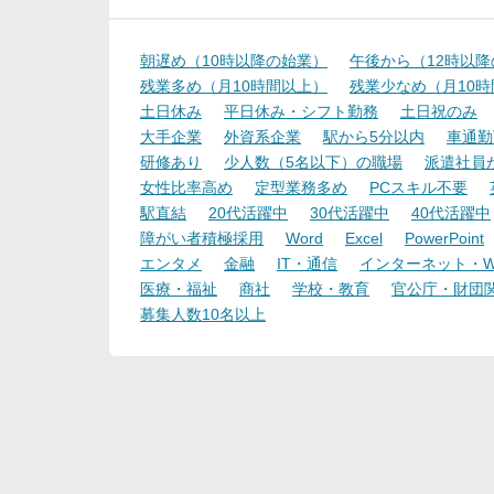
朝遅め（10時以降の始業）
午後から（12時以
残業多め（月10時間以上）
残業少なめ（月10
土日休み
平日休み・シフト勤務
土日祝のみ
大手企業
外資系企業
駅から5分以内
車通勤
研修あり
少人数（5名以下）の職場
派遣社員
女性比率高め
定型業務多め
PCスキル不要
駅直結
20代活躍中
30代活躍中
40代活躍中
障がい者積極採用
Word
Excel
PowerPoint
エンタメ
金融
IT・通信
インターネット・W
医療・福祉
商社
学校・教育
官公庁・財団
募集人数10名以上