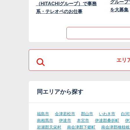
グループ
（HITACHIグループ）で事務
を大募集
系・テレオペのお仕事
エリ
同エリアから探す
福島市
会津若松市
郡山市
いわき市
白河
南相馬市
伊達市
本宮市
伊達郡桑折町
伊
岩瀬郡天栄村
南会津郡下郷町
南会津郡檜枝岐