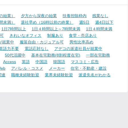
降の始業）
夕方から深夜の始業
扶養控除枠内
残業なし
時間未満）
退社早め（16時以前の終業）
週5日
週4日以下
1日7時間以上
1日４時間以上～7時間未満
1日４時間未満
可
きれいなオフィス
制服あり
食堂・売店あり
が就業中
服装自由・カジュアル可
男性比率高め
英語力不要
電話応対なし
アデコの派遣社員が就業中
50代活躍中
基本在宅勤務(8割程度在宅)
一部在宅勤務
Access
英語
中国語
韓国語
マスコミ・広告
eb
アパレル・コスメ
メーカー
住宅・不動産・建設
関連
職種未経験歓迎
業界未経験歓迎
派遣先名がわかる