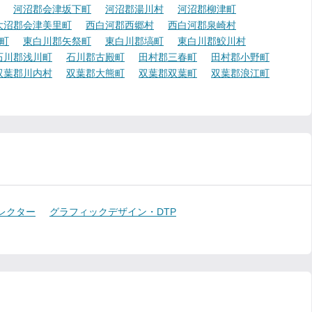
河沼郡会津坂下町
河沼郡湯川村
河沼郡柳津町
大沼郡会津美里町
西白河郡西郷村
西白河郡泉崎村
町
東白川郡矢祭町
東白川郡塙町
東白川郡鮫川村
石川郡浅川町
石川郡古殿町
田村郡三春町
田村郡小野町
双葉郡川内村
双葉郡大熊町
双葉郡双葉町
双葉郡浪江町
レクター
グラフィックデザイン・DTP