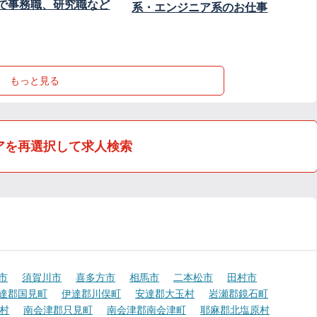
で事務職、研究職など
系・エンジニア系のお仕事
もっと見る
アを再選択して求人検索
市
須賀川市
喜多方市
相馬市
二本松市
田村市
達郡国見町
伊達郡川俣町
安達郡大玉村
岩瀬郡鏡石町
村
南会津郡只見町
南会津郡南会津町
耶麻郡北塩原村