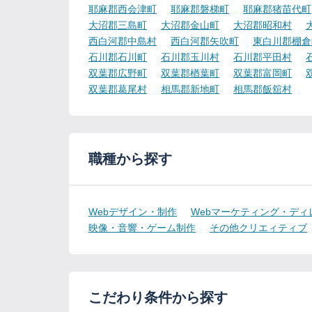
耶麻郡西会津町
耶麻郡磐梯町
耶麻郡猪苗代町
大沼郡三島町
大沼郡金山町
大沼郡昭和村
西白河郡中島村
西白河郡矢吹町
東白川郡棚倉
石川郡石川町
石川郡玉川村
石川郡平田村
双葉郡広野町
双葉郡楢葉町
双葉郡富岡町
双葉郡葛尾村
相馬郡新地町
相馬郡飯舘村
職種から探す
Webデザイン・制作
Webマーケティング・ディ
映像・音響・ゲーム制作
その他クリエィティブ
こだわり条件から探す