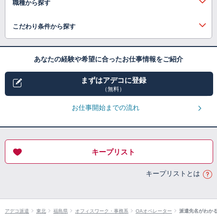
職種から探す
こだわり条件から探す
あなたの経験や希望に合ったお仕事情報をご紹介
まずはアデコに登録
（無料）
お仕事開始までの流れ
キープリスト
キープリストとは
アデコ派遣
東北
福島県
オフィスワーク・事務系
OAオペレーター
派遣先名がわか