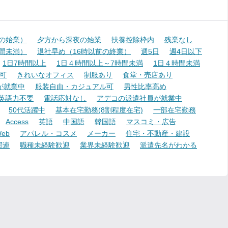
降の始業）
夕方から深夜の始業
扶養控除枠内
残業なし
時間未満）
退社早め（16時以前の終業）
週5日
週4日以下
1日7時間以上
1日４時間以上～7時間未満
1日４時間未満
可
きれいなオフィス
制服あり
食堂・売店あり
が就業中
服装自由・カジュアル可
男性比率高め
英語力不要
電話応対なし
アデコの派遣社員が就業中
50代活躍中
基本在宅勤務(8割程度在宅)
一部在宅勤務
Access
英語
中国語
韓国語
マスコミ・広告
eb
アパレル・コスメ
メーカー
住宅・不動産・建設
関連
職種未経験歓迎
業界未経験歓迎
派遣先名がわかる