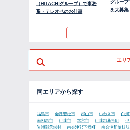
グループ
（HITACHIグループ）で事務
を大募集
系・テレオペのお仕事
エリ
同エリアから探す
福島市
会津若松市
郡山市
いわき市
白河
南相馬市
伊達市
本宮市
伊達郡桑折町
伊
岩瀬郡天栄村
南会津郡下郷町
南会津郡檜枝岐