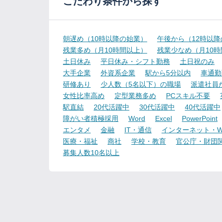
こだわり条件から探す
朝遅め（10時以降の始業）
午後から（12時以
残業多め（月10時間以上）
残業少なめ（月10
土日休み
平日休み・シフト勤務
土日祝のみ
大手企業
外資系企業
駅から5分以内
車通勤
研修あり
少人数（5名以下）の職場
派遣社員
女性比率高め
定型業務多め
PCスキル不要
駅直結
20代活躍中
30代活躍中
40代活躍中
障がい者積極採用
Word
Excel
PowerPoint
エンタメ
金融
IT・通信
インターネット・W
医療・福祉
商社
学校・教育
官公庁・財団
募集人数10名以上