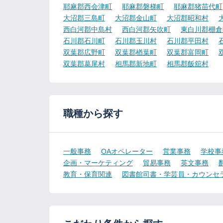
耶麻郡西会津町
耶麻郡磐梯町
耶麻郡猪苗代町
大沼郡三島町
大沼郡金山町
大沼郡昭和村
西白河郡中島村
西白河郡矢吹町
東白川郡棚倉
石川郡石川町
石川郡玉川村
石川郡平田村
双葉郡広野町
双葉郡楢葉町
双葉郡富岡町
双葉郡葛尾村
相馬郡新地町
相馬郡飯舘村
職種から探す
一般事務
OAオペレーター
営業事務
学校事
企画・マーケティング
貿易事務
英文事務
教育・保育関連
図書館司書・学芸員・カウンセ