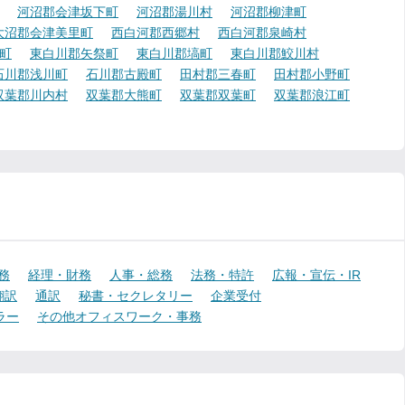
河沼郡会津坂下町
河沼郡湯川村
河沼郡柳津町
大沼郡会津美里町
西白河郡西郷村
西白河郡泉崎村
町
東白川郡矢祭町
東白川郡塙町
東白川郡鮫川村
石川郡浅川町
石川郡古殿町
田村郡三春町
田村郡小野町
双葉郡川内村
双葉郡大熊町
双葉郡双葉町
双葉郡浪江町
務
経理・財務
人事・総務
法務・特許
広報・宣伝・IR
翻訳
通訳
秘書・セクレタリー
企業受付
ラー
その他オフィスワーク・事務