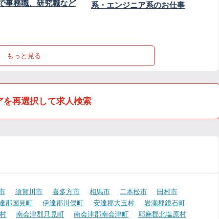
で事務職、研究職など
系・エンジニア系のお仕事
もっと見る
アを再選択して求人検索
市
須賀川市
喜多方市
相馬市
二本松市
田村市
達郡国見町
伊達郡川俣町
安達郡大玉村
岩瀬郡鏡石町
村
南会津郡只見町
南会津郡南会津町
耶麻郡北塩原村