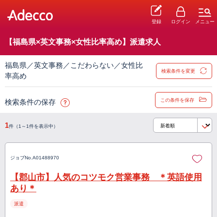
登録
ログイン
メニュー
【福島県×英文事務×女性比率高め】派遣求人
福島県／英文事務／こだわらない／女性比
検索条件を変更
率高め
この条件を保存
検索条件の保存
1
件（1～1件を表示中）
ジョブNo.
A01488970
【郡山市】人気のコツモク営業事務 ＊英語使用
あり＊
派遣