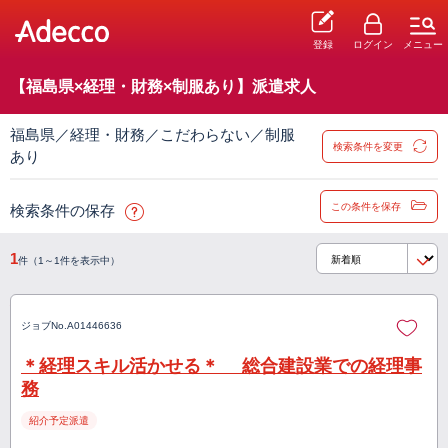
登録
ログイン
メニュー
【福島県×経理・財務×制服あり】派遣求人
福島県／経理・財務／こだわらない／制服
検索条件を変更
あり
この条件を保存
検索条件の保存
1
件（1～1件を表示中）
ジョブNo.
A01446636
＊経理スキル活かせる＊ 総合建設業での経理事
務
紹介予定派遣