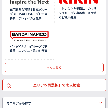
「おいしさを笑顔に」のキリ
在宅勤務も可能！日立グルー
ングループで事務職、研究職
プ（HITACHIグループ）で事
などを大募集
務系・テレオペのお仕事
バンダイナムコグループで事
務系・エンジニア系のお仕事
もっと見る
エリアを再選択して求人検索
同エリアから探す