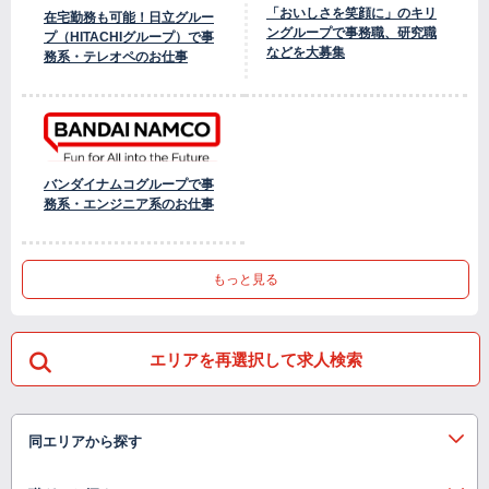
「おいしさを笑顔に」のキリ
在宅勤務も可能！日立グルー
ングループで事務職、研究職
プ（HITACHIグループ）で事
などを大募集
務系・テレオペのお仕事
バンダイナムコグループで事
務系・エンジニア系のお仕事
もっと見る
エリアを再選択して求人検索
同エリアから探す