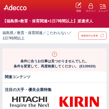
登録
ログイン
メニュー
【福島県×教育・保育関連×1日7時間以上】派遣求人
福島県／教育・保育関連／こだわらない／
検索条件を変更
1日7時間以上
条件に合うお仕事は見つかりませんでした。
条件を変更して、再度検索してください。 (E130020)
関連コンテンツ
注目の大手・優良企業特集