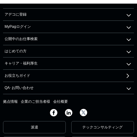
アデコに登録
MyPagログイン
公開中のお仕事検索
はじめての方
キャリア・福利厚生
お役立ちガイド
QA･お問い合わせ
拠点情報
企業のご担当者様
会社概要
派遣
テックコンサルティング