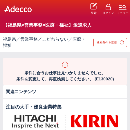
登録
ログイン
メニュー
【福島県×営業事務×医療・福祉】派遣求人
福島県／営業事務／こだわらない／医療・
検索条件を変更
福祉
条件に合うお仕事は見つかりませんでした。
条件を変更して、再度検索してください。 (E130020)
関連コンテンツ
注目の大手・優良企業特集