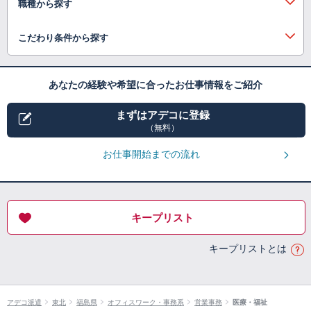
職種から探す
こだわり条件から探す
あなたの経験や希望に合ったお仕事情報をご紹介
まずはアデコに登録
（無料）
お仕事開始までの流れ
キープリスト
キープリストとは
アデコ派遣
東北
福島県
オフィスワーク・事務系
営業事務
医療・福祉