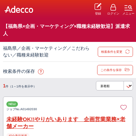
登録
ログイン
メニュー
【福島県×企画・マーケティング×職種未経験歓迎】派遣求
人
福島県／企画・マーケティング／こだわら
検索条件を変更
ない／職種未経験歓迎
この条件を保存
検索条件の保存
1
件（1～1件を表示中）
NEW
ジョブNo.
A01492030
未経験OK!!やりがいあります 企画営業業務×老
舗メーカー
紹介予定派遣