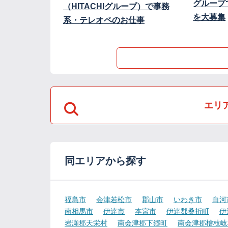
グループ
（HITACHIグループ）で事務
を大募集
系・テレオペのお仕事
エリ
同エリアから探す
福島市
会津若松市
郡山市
いわき市
白河
南相馬市
伊達市
本宮市
伊達郡桑折町
伊
岩瀬郡天栄村
南会津郡下郷町
南会津郡檜枝岐