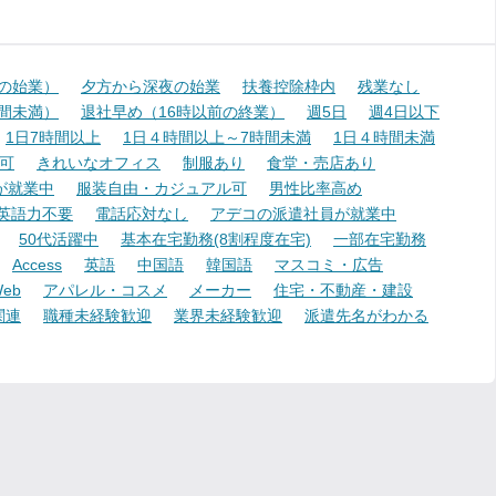
降の始業）
夕方から深夜の始業
扶養控除枠内
残業なし
時間未満）
退社早め（16時以前の終業）
週5日
週4日以下
1日7時間以上
1日４時間以上～7時間未満
1日４時間未満
可
きれいなオフィス
制服あり
食堂・売店あり
が就業中
服装自由・カジュアル可
男性比率高め
英語力不要
電話応対なし
アデコの派遣社員が就業中
50代活躍中
基本在宅勤務(8割程度在宅)
一部在宅勤務
Access
英語
中国語
韓国語
マスコミ・広告
eb
アパレル・コスメ
メーカー
住宅・不動産・建設
関連
職種未経験歓迎
業界未経験歓迎
派遣先名がわかる