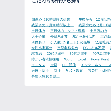
こだわり条件から探す
朝遅め（10時以降の始業）
午後から（12時以
残業多め（月10時間以上）
残業少なめ（月10
土日休み
平日休み・シフト勤務
土日祝のみ
大手企業
外資系企業
駅から5分以内
車通勤
研修あり
少人数（5名以下）の職場
派遣社員
女性比率高め
定型業務多め
PCスキル不要
駅直結
20代活躍中
30代活躍中
40代活躍中
障がい者積極採用
Word
Excel
PowerPoint
エンタメ
金融
IT・通信
インターネット・W
医療・福祉
商社
学校・教育
官公庁・財団
募集人数10名以上