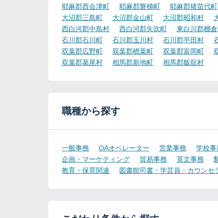
耶麻郡西会津町
耶麻郡磐梯町
耶麻郡猪苗代町
大沼郡三島町
大沼郡金山町
大沼郡昭和村
西白河郡中島村
西白河郡矢吹町
東白川郡棚倉
石川郡石川町
石川郡玉川村
石川郡平田村
双葉郡広野町
双葉郡楢葉町
双葉郡富岡町
双葉郡葛尾村
相馬郡新地町
相馬郡飯舘村
職種から探す
一般事務
OAオペレーター
営業事務
学校事
企画・マーケティング
貿易事務
英文事務
教育・保育関連
図書館司書・学芸員・カウンセ