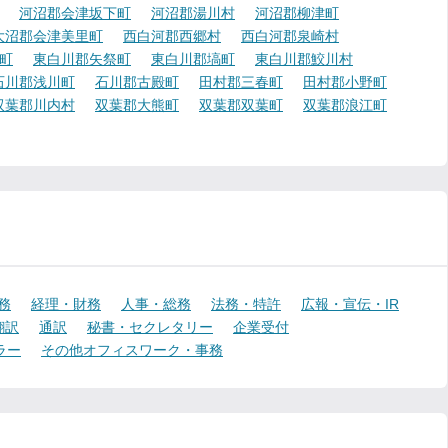
河沼郡会津坂下町
河沼郡湯川村
河沼郡柳津町
大沼郡会津美里町
西白河郡西郷村
西白河郡泉崎村
町
東白川郡矢祭町
東白川郡塙町
東白川郡鮫川村
石川郡浅川町
石川郡古殿町
田村郡三春町
田村郡小野町
双葉郡川内村
双葉郡大熊町
双葉郡双葉町
双葉郡浪江町
務
経理・財務
人事・総務
法務・特許
広報・宣伝・IR
翻訳
通訳
秘書・セクレタリー
企業受付
ラー
その他オフィスワーク・事務