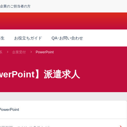
企業のご担当者の方
厚生
お役立ちガイド
QA･お問い合わせ
系
企業受付
PowerPoint
erPoint】派遣求人
rPoint