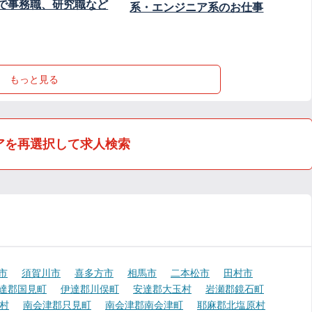
で事務職、研究職など
系・エンジニア系のお仕事
もっと見る
アを再選択して求人検索
市
須賀川市
喜多方市
相馬市
二本松市
田村市
達郡国見町
伊達郡川俣町
安達郡大玉村
岩瀬郡鏡石町
村
南会津郡只見町
南会津郡南会津町
耶麻郡北塩原村