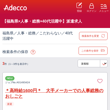
登録
ログイン
メニュー
【福島県×人事・総務×40代活躍中】派遣求人
福島県／人事・総務／こだわらない／40代
検索条件を変更
活躍中
この条件を保存
検索条件の保存
3
件（1～3件を表示中）
NEW
ジョブNo.
A01493424
＊高時給1600円＊ 大手メーカーでの人事総務の
おしごと
派遣