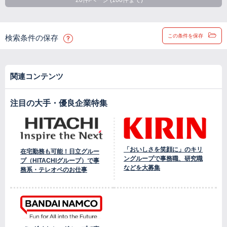
20件/ページ (100件まで)
この条件を保存
検索条件の保存
関連コンテンツ
注目の大手・優良企業特集
「おいしさを笑顔に」のキリ
在宅勤務も可能！日立グルー
ングループで事務職、研究職
プ（HITACHIグループ）で事
などを大募集
務系・テレオペのお仕事