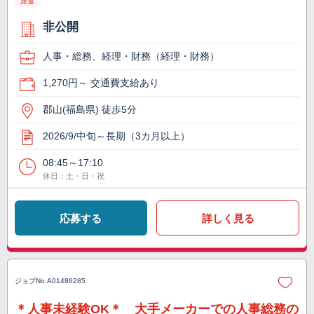
派遣
非公開
人事・総務、経理・財務（経理・財務）
1,270円～ 交通費支給あり
郡山(福島県) 徒歩5分
2026/9/中旬～長期（3カ月以上）
08:45～17:10
休日：土・日・祝
応募する
詳しく見る
ジョブNo.
A01486285
＊人事未経験OK＊ 大手メーカーでの人事総務の