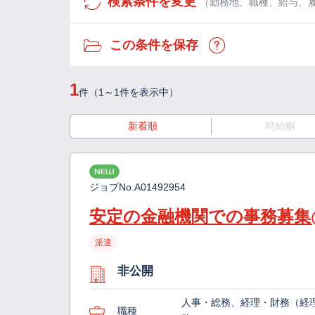
検索条件を変更
（勤務地、職種、給与、
この条件を保存
1
件（1～1件を表示中）
新着順
時給順
NEW
ジョブNo.
A01492954
安定の金融機関での事務募集
派遣
非公開
人事・総務、経理・財務（経
職種