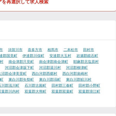
アを再選択して求人検索
市
須賀川市
喜多方市
相馬市
二本松市
田村市
達郡国見町
伊達郡川俣町
安達郡大玉村
岩瀬郡鏡石町
村
南会津郡只見町
南会津郡南会津町
耶麻郡北塩原村
河沼郡会津坂下町
河沼郡湯川村
河沼郡柳津町
大沼郡会津美里町
西白河郡西郷村
西白河郡泉崎村
町
東白川郡矢祭町
東白川郡塙町
東白川郡鮫川村
石川郡浅川町
石川郡古殿町
田村郡三春町
田村郡小野町
双葉郡川内村
双葉郡大熊町
双葉郡双葉町
双葉郡浪江町