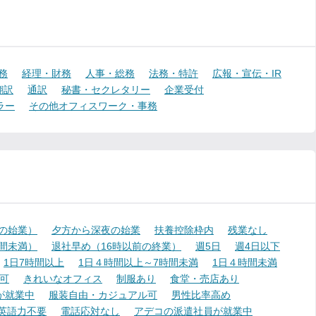
務
経理・財務
人事・総務
法務・特許
広報・宣伝・IR
翻訳
通訳
秘書・セクレタリー
企業受付
ラー
その他オフィスワーク・事務
降の始業）
夕方から深夜の始業
扶養控除枠内
残業なし
時間未満）
退社早め（16時以前の終業）
週5日
週4日以下
1日7時間以上
1日４時間以上～7時間未満
1日４時間未満
可
きれいなオフィス
制服あり
食堂・売店あり
が就業中
服装自由・カジュアル可
男性比率高め
英語力不要
電話応対なし
アデコの派遣社員が就業中