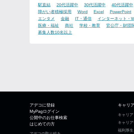
駅直結
20代活躍中
30代活躍中
40代活躍中
障がい者積極採用
Word
Excel
PowerPoint
エンタメ
金融
IT・通信
インターネット・W
医療・福祉
商社
学校・教育
官公庁・財団
募集人数10名以上
アデコに登録
キャリ
MyPagログイン
キャリア
公開中のお仕事検索
キャリア
はじめての方
福利厚生
アデコの取り組み