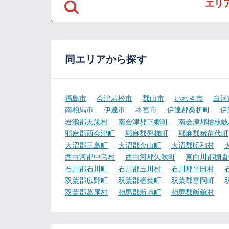
エリ
同エリアから探す
福島市
会津若松市
郡山市
いわき市
白河
南相馬市
伊達市
本宮市
伊達郡桑折町
伊
岩瀬郡天栄村
南会津郡下郷町
南会津郡檜枝岐
耶麻郡西会津町
耶麻郡磐梯町
耶麻郡猪苗代町
大沼郡三島町
大沼郡金山町
大沼郡昭和村
西白河郡中島村
西白河郡矢吹町
東白川郡棚倉
石川郡石川町
石川郡玉川村
石川郡平田村
双葉郡広野町
双葉郡楢葉町
双葉郡富岡町
双葉郡葛尾村
相馬郡新地町
相馬郡飯舘村