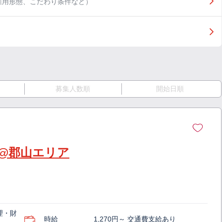
雇用形態、こだわり条件など）
募集人数順
開始日順
@郡山エリア
理・財
時給
1,270円～ 交通費支給あり