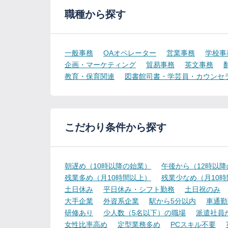
職種から探す
一般事務
OAオペレーター
営業事務
学校事
企画・マーケティング
貿易事務
英文事務
教育・保育関連
図書館司書・学芸員・カウンセ
こだわり条件から探す
朝遅め（10時以降の始業）
午後から（12時以
残業多め（月10時間以上）
残業少なめ（月10
土日休み
平日休み・シフト勤務
土日祝のみ
大手企業
外資系企業
駅から5分以内
車通勤
研修あり
少人数（5名以下）の職場
派遣社員
女性比率高め
定型業務多め
PCスキル不要