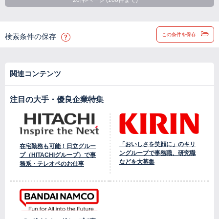
20件/ページ (100件まで)
この条件を保存
検索条件の保存
関連コンテンツ
注目の大手・優良企業特集
「おいしさを笑顔に」のキリ
在宅勤務も可能！日立グルー
ングループで事務職、研究職
プ（HITACHIグループ）で事
などを大募集
務系・テレオペのお仕事