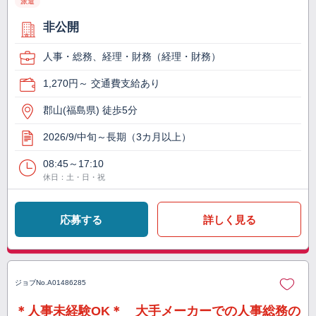
派遣
非公開
人事・総務、経理・財務（経理・財務）
1,270円～ 交通費支給あり
郡山(福島県) 徒歩5分
2026/9/中旬～長期（3カ月以上）
08:45～17:10
休日：土・日・祝
応募する
詳しく見る
ジョブNo.
A01486285
＊人事未経験OK＊ 大手メーカーでの人事総務の