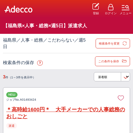
登録
ログイン
メニュー
【福島県×人事・総務×週5日】派遣求人
福島県／人事・総務／こだわらない／週5
検索条件を変更
日
この条件を保存
検索条件の保存
3
件（1～3件を表示中）
NEW
ジョブNo.
A01493424
＊高時給1600円＊ 大手メーカーでの人事総務の
おしごと
派遣