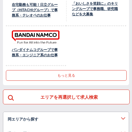
「おいしさを笑顔に」のキリ
在宅勤務も可能！日立グルー
ングループで事務職、研究職
プ（HITACHIグループ）で事
などを大募集
務系・テレオペのお仕事
バンダイナムコグループで事
務系・エンジニア系のお仕事
もっと見る
エリアを再選択して求人検索
同エリアから探す