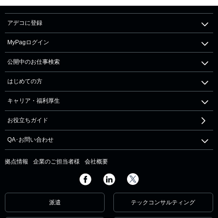
アデコに登録
MyPagログイン
公開中のお仕事検索
はじめての方
キャリア・福利厚生
お役立ちガイド
QA･お問い合わせ
拠点情報
企業のご担当者様
会社概要
派遣
テックコンサルティング