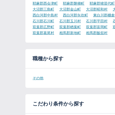
耶麻郡西会津町
耶麻郡磐梯町
耶麻郡猪苗代町
大沼郡三島町
大沼郡金山町
大沼郡昭和村
西白河郡中島村
西白河郡矢吹町
東白川郡棚倉
石川郡石川町
石川郡玉川村
石川郡平田村
双葉郡広野町
双葉郡楢葉町
双葉郡富岡町
双葉郡葛尾村
相馬郡新地町
相馬郡飯舘村
職種から探す
その他
こだわり条件から探す