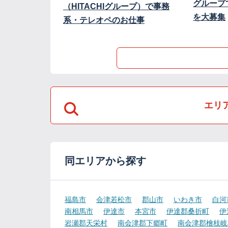
グループ
（HITACHIグループ）で事務
を大募集
系・テレオペのお仕事
エリ
同エリアから探す
福島市
会津若松市
郡山市
いわき市
白河
南相馬市
伊達市
本宮市
伊達郡桑折町
伊
岩瀬郡天栄村
南会津郡下郷町
南会津郡檜枝岐