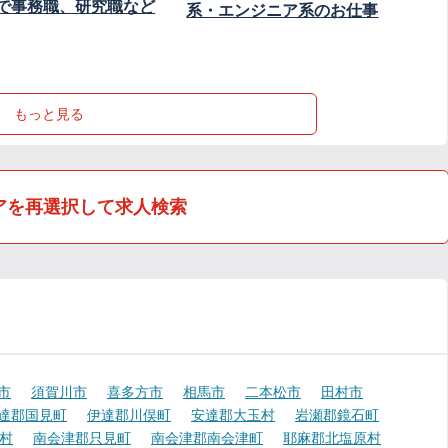
で事務職、研究職など
系・エンジニア系のお仕事
もっと見る
アを再選択して求人検索
市
須賀川市
喜多方市
相馬市
二本松市
田村市
達郡国見町
伊達郡川俣町
安達郡大玉村
岩瀬郡鏡石町
村
南会津郡只見町
南会津郡南会津町
耶麻郡北塩原村