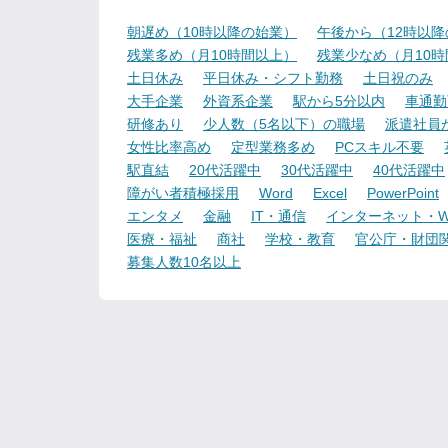
朝遅め（10時以降の始業）
午後から（12時以
残業多め（月10時間以上）
残業少なめ（月10
土日休み
平日休み・シフト勤務
土日祝のみ
大手企業
外資系企業
駅から5分以内
車通勤
研修あり
少人数（5名以下）の職場
派遣社員
女性比率高め
定型業務多め
PCスキル不要
駅直結
20代活躍中
30代活躍中
40代活躍中
障がい者積極採用
Word
Excel
PowerPoint
エンタメ
金融
IT・通信
インターネット・W
医療・福祉
商社
学校・教育
官公庁・財団
募集人数10名以上