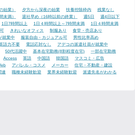
降の始業）
夕方から深夜の始業
扶養控除枠内
残業なし
時間未満）
退社早め（16時以前の終業）
週5日
週4日以下
1日7時間以上
1日４時間以上～7時間未満
1日４時間未満
可
きれいなオフィス
制服あり
食堂・売店あり
が就業中
服装自由・カジュアル可
男性比率高め
英語力不要
電話応対なし
アデコの派遣社員が就業中
50代活躍中
基本在宅勤務(8割程度在宅)
一部在宅勤務
Access
英語
中国語
韓国語
マスコミ・広告
eb
アパレル・コスメ
メーカー
住宅・不動産・建設
関連
職種未経験歓迎
業界未経験歓迎
派遣先名がわかる