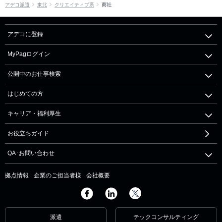
アデコ派遣
東北
クリエイティブ系
商社
アデコに登録
MyPagログイン
公開中のお仕事検索
はじめての方
キャリア・福利厚生
お役立ちガイド
QA･お問い合わせ
拠点情報
企業のご担当者様
会社概要
派遣
テックコンサルティング