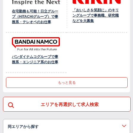
「おいしさを笑顔に」のキリ
在宅勤務も可能！日立グルー
ングループで事務職、研究職
プ（HITACHIグループ）で事
などを大募集
務系・テレオペのお仕事
バンダイナムコグループで事
務系・エンジニア系のお仕事
もっと見る
エリアを再選択して求人検索
同エリアから探す