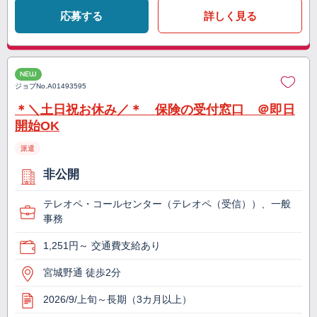
応募する
詳しく見る
NEW
ジョブNo.
A01493595
＊＼土日祝お休み／＊ 保険の受付窓口 ＠即日
開始OK
派遣
非公開
テレオペ・コールセンター（テレオペ（受信））、一般
事務
1,251円～ 交通費支給あり
宮城野通 徒歩2分
2026/9/上旬～長期（3カ月以上）