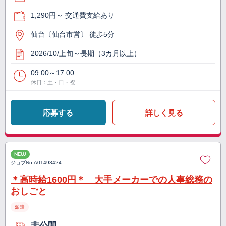
1,290円～ 交通費支給あり
仙台〔仙台市営〕 徒歩5分
2026/10/上旬～長期（3カ月以上）
09:00～17:00
休日：土・日・祝
応募する
詳しく見る
NEW
ジョブNo.
A01493424
＊高時給1600円＊ 大手メーカーでの人事総務の
おしごと
派遣
非公開