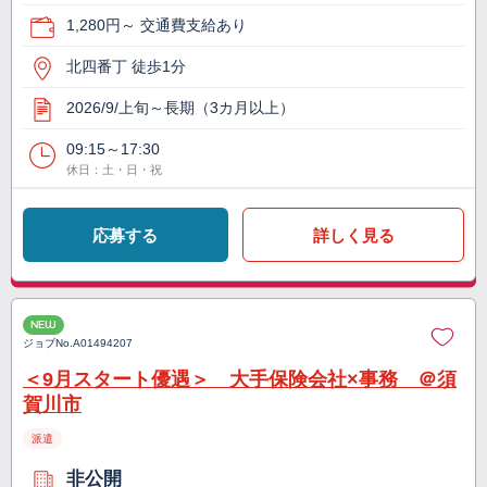
1,280円～ 交通費支給あり
北四番丁 徒歩1分
2026/9/上旬～長期（3カ月以上）
09:15～17:30
休日：土・日・祝
応募する
詳しく見る
NEW
ジョブNo.
A01494207
＜9月スタート優遇＞ 大手保険会社×事務 ＠須
賀川市
派遣
非公開