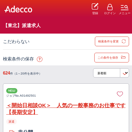
登録
ログイン
メニュー
【東北】派遣求人
こだわらない
検索条件を変更
この条件を保存
検索条件の保存
624
件（1～20件を表示中）
NEW
ジョブNo.
A01492501
＜開始日相談OK＞ 人気の一般事務のお仕事です
【長期安定】
派遣