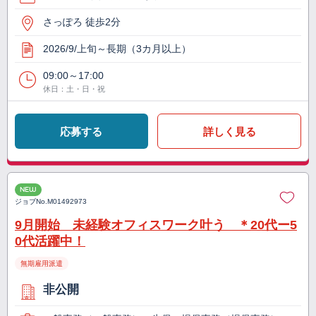
さっぽろ 徒歩2分
2026/9/上旬～長期（3カ月以上）
09:00～17:00
休日：土・日・祝
応募する
詳しく見る
NEW
ジョブNo.
M01492973
9月開始 未経験オフィスワーク叶う ＊20代ー5
0代活躍中！
無期雇用派遣
非公開