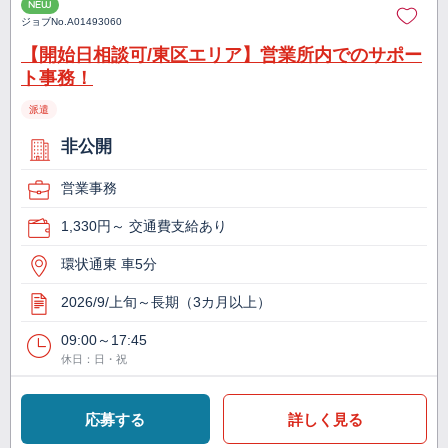
NEW
ジョブNo.
A01493060
【開始日相談可/東区エリア】営業所内でのサポー
ト事務！
派遣
非公開
営業事務
1,330円～ 交通費支給あり
環状通東 車5分
2026/9/上旬～長期（3カ月以上）
09:00～17:45
休日：日・祝
応募する
詳しく見る