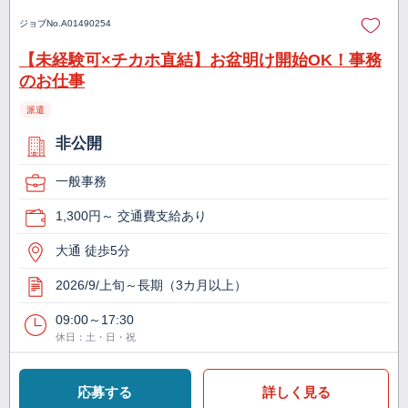
ジョブNo.
A01490254
【未経験可×チカホ直結】お盆明け開始OK！事務
のお仕事
派遣
非公開
一般事務
1,300円～ 交通費支給あり
大通 徒歩5分
2026/9/上旬～長期（3カ月以上）
09:00～17:30
休日：土・日・祝
応募する
詳しく見る