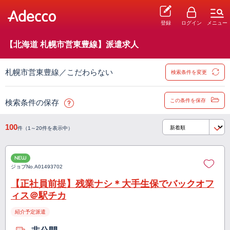
登録
ログイン
メニュー
【北海道 札幌市営東豊線】派遣求人
札幌市営東豊線／こだわらない
検索条件を変更
この条件を保存
検索条件の保存
100
件（1～20件を表示中）
NEW
ジョブNo.
A01493702
【正社員前提】残業ナシ＊大手生保でバックオフ
ィス＠駅チカ
紹介予定派遣