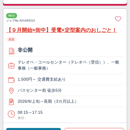
NEW
ジョブNo.
A01493211
【９月開始×街中】受電×定型案内のおしごと！
派遣
非公開
テレオペ・コールセンター（テレオペ（受信））、一般
事務（一般事務）
1,500円～ 交通費支給あり
バスセンター前 徒歩5分
2026/9/上旬～長期（3カ月以上）
08:15～17:15
休日：