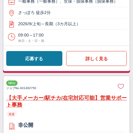
一般事務（一般事務）、生保・損保事務（損保事務）
さっぽろ 徒歩2分
2026/9/上旬～長期（3カ月以上）
09:00～17:00
休日：土・日・祝
応募する
詳しく見る
NEW
ジョブNo.
A01492750
【大手メーカー/駅チカ/在宅対応可能】営業サポー
ト事務
派遣
非公開