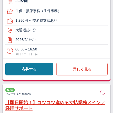
非公開
生保・損保事務（生保事務）
1,250円～ 交通費支給あり
大通 徒歩3分
2026/9/上旬～
08:50～16:50
休日：土・日・祝
応募する
詳しく見る
NEW
ジョブNo.
A01494069
【即日開始！】コツコツ進める支払業務メイン／
経理サポート