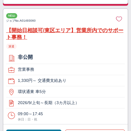
NEW
ジョブNo.
A01493060
【開始日相談可/東区エリア】営業所内でのサポー
ト事務！
派遣
非公開
営業事務
1,330円～ 交通費支給あり
環状通東 車5分
2026/9/上旬～長期（3カ月以上）
09:00～17:45
休日：日・祝