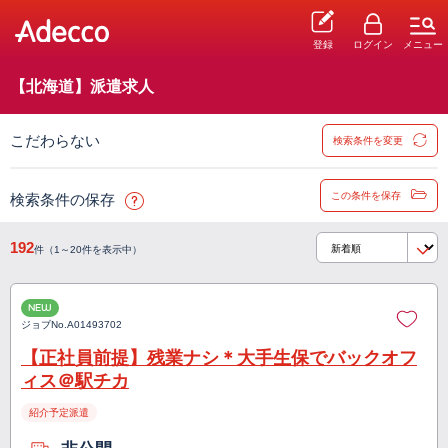
登録
ログイン
メニュー
【北海道】派遣求人
こだわらない
検索条件を変更
この条件を保存
検索条件の保存
192
件（1～20件を表示中）
NEW
ジョブNo.
A01493702
【正社員前提】残業ナシ＊大手生保でバックオフ
ィス＠駅チカ
紹介予定派遣