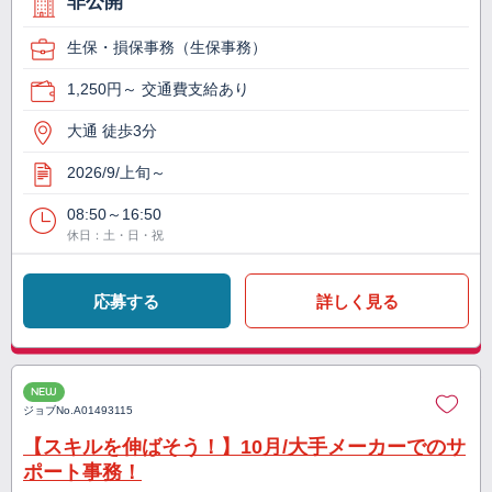
非公開
生保・損保事務（生保事務）
1,250円～ 交通費支給あり
大通 徒歩3分
2026/9/上旬～
08:50～16:50
休日：土・日・祝
応募する
詳しく見る
NEW
ジョブNo.
A01493115
【スキルを伸ばそう！】10月/大手メーカーでのサ
ポート事務！