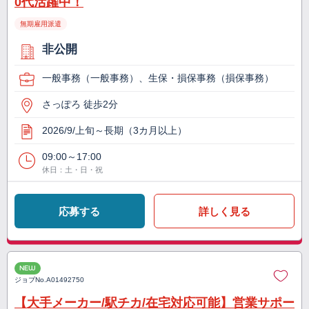
0代活躍中！
無期雇用派遣
非公開
一般事務（一般事務）、生保・損保事務（損保事務）
さっぽろ 徒歩2分
2026/9/上旬～長期（3カ月以上）
09:00～17:00
休日：土・日・祝
応募する
詳しく見る
NEW
ジョブNo.
A01492750
【大手メーカー/駅チカ/在宅対応可能】営業サポー