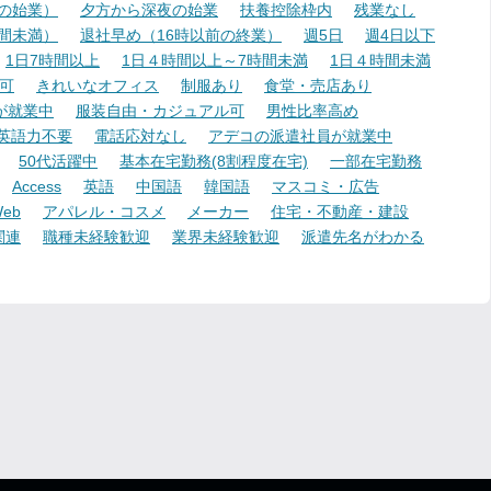
降の始業）
夕方から深夜の始業
扶養控除枠内
残業なし
時間未満）
退社早め（16時以前の終業）
週5日
週4日以下
1日7時間以上
1日４時間以上～7時間未満
1日４時間未満
可
きれいなオフィス
制服あり
食堂・売店あり
が就業中
服装自由・カジュアル可
男性比率高め
英語力不要
電話応対なし
アデコの派遣社員が就業中
50代活躍中
基本在宅勤務(8割程度在宅)
一部在宅勤務
Access
英語
中国語
韓国語
マスコミ・広告
eb
アパレル・コスメ
メーカー
住宅・不動産・建設
関連
職種未経験歓迎
業界未経験歓迎
派遣先名がわかる