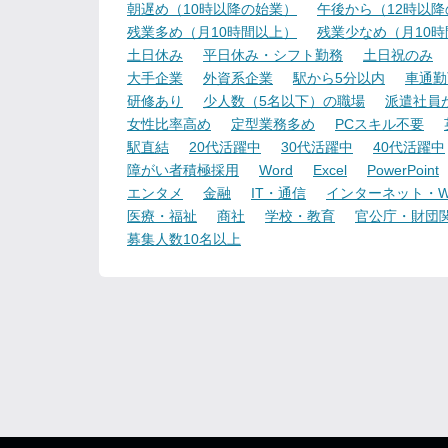
朝遅め（10時以降の始業）
午後から（12時以
残業多め（月10時間以上）
残業少なめ（月10
土日休み
平日休み・シフト勤務
土日祝のみ
大手企業
外資系企業
駅から5分以内
車通勤
研修あり
少人数（5名以下）の職場
派遣社員
女性比率高め
定型業務多め
PCスキル不要
駅直結
20代活躍中
30代活躍中
40代活躍中
障がい者積極採用
Word
Excel
PowerPoint
エンタメ
金融
IT・通信
インターネット・W
医療・福祉
商社
学校・教育
官公庁・財団
募集人数10名以上