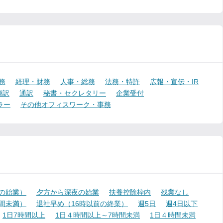
務
経理・財務
人事・総務
法務・特許
広報・宣伝・IR
翻訳
通訳
秘書・セクレタリー
企業受付
ラー
その他オフィスワーク・事務
降の始業）
夕方から深夜の始業
扶養控除枠内
残業なし
時間未満）
退社早め（16時以前の終業）
週5日
週4日以下
1日7時間以上
1日４時間以上～7時間未満
1日４時間未満