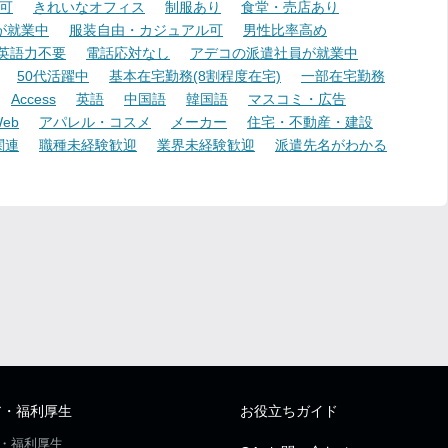
可
きれいなオフィス
制服あり
食堂・売店あり
が就業中
服装自由・カジュアル可
男性比率高め
英語力不要
電話応対なし
アデコの派遣社員が就業中
50代活躍中
基本在宅勤務(8割程度在宅)
一部在宅勤務
Access
英語
中国語
韓国語
マスコミ・広告
eb
アパレル・コスメ
メーカー
住宅・不動産・建設
関連
職種未経験歓迎
業界未経験歓迎
派遣先名がわかる
ア・福利厚生
お役立ちガイド
・福利厚生