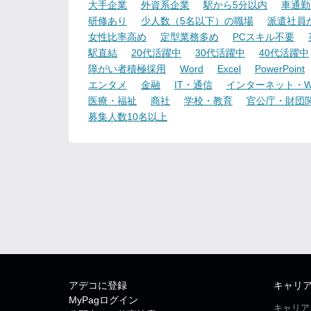
大手企業
外資系企業
駅から5分以内
車通勤
研修あり
少人数（5名以下）の職場
派遣社員
女性比率高め
定型業務多め
PCスキル不要
駅直結
20代活躍中
30代活躍中
40代活躍中
障がい者積極採用
Word
Excel
PowerPoint
エンタメ
金融
IT・通信
インターネット・W
医療・福祉
商社
学校・教育
官公庁・財団
募集人数10名以上
アデコに登録
キャリ
MyPagログイン
キャリア