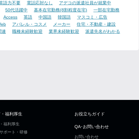
英語力不要
電話応対なし
アデコの派遣社員が就業中
50代活躍中
基本在宅勤務(8割程度在宅)
一部在宅勤務
Access
英語
中国語
韓国語
マスコミ・広告
eb
アパレル・コスメ
メーカー
住宅・不動産・建設
関連
職種未経験歓迎
業界未経験歓迎
派遣先名がわかる
ア・福利厚生
お役立ちガイド
・福利厚生
QA･お問い合わせ
サポート・研修
お問い合わせ