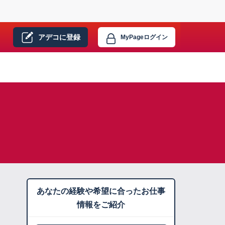
アデコに
登録
MyPage
ログイン
あなたの経験や希望に合ったお仕事
情報をご紹介