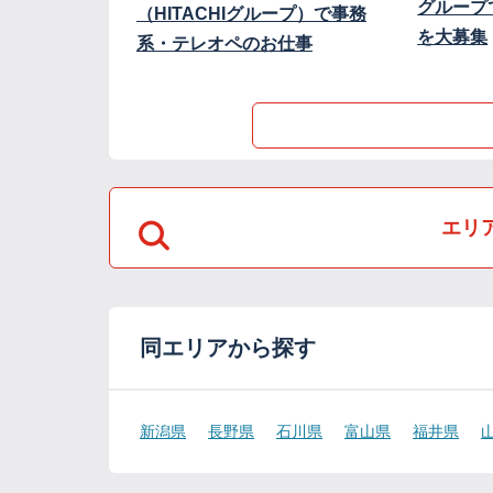
グループ
（HITACHIグループ）で事務
を大募集
系・テレオペのお仕事
エリ
同エリアから探す
新潟県
長野県
石川県
富山県
福井県