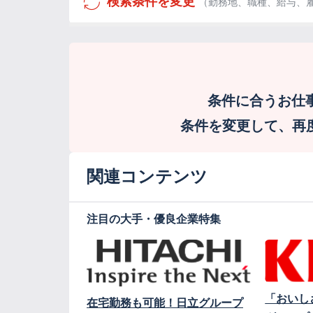
検索条件を変更
（勤務地、職種、給与、
条件に合うお仕
条件を変更して、再度検
関連コンテンツ
注目の大手・優良企業特集
「おいし
在宅勤務も可能！日立グループ