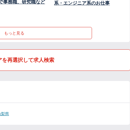
で事務職、研究職など
系・エンジニア系のお仕事
もっと見る
アを再選択して求人検索
山梨県