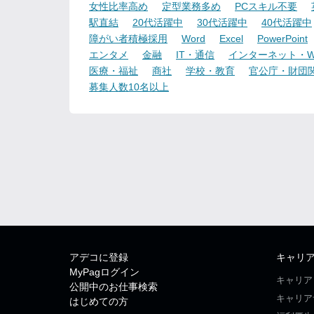
女性比率高め
定型業務多め
PCスキル不要
駅直結
20代活躍中
30代活躍中
40代活躍中
障がい者積極採用
Word
Excel
PowerPoint
エンタメ
金融
IT・通信
インターネット・W
医療・福祉
商社
学校・教育
官公庁・財団
募集人数10名以上
アデコに登録
キャリ
MyPagログイン
キャリア
公開中のお仕事検索
キャリア
はじめての方