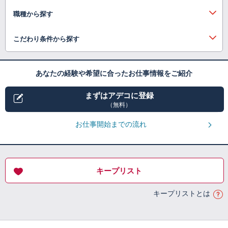
職種から探す
こだわり条件から探す
あなたの経験や希望に合ったお仕事情報をご紹介
まずはアデコに登録
（無料）
お仕事開始までの流れ
キープリスト
キープリストとは