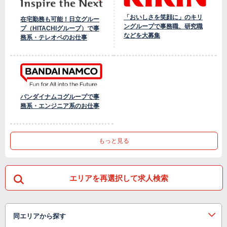
「おいしさを笑顔に」のキリ
在宅勤務も可能！日立グルー
ングループで事務職、研究職
プ（HITACHIグループ）で事
などを大募集
務系・テレオペのお仕事
バンダイナムコグループで事
務系・エンジニア系のお仕事
もっと見る
エリアを再選択して求人検索
同エリアから探す