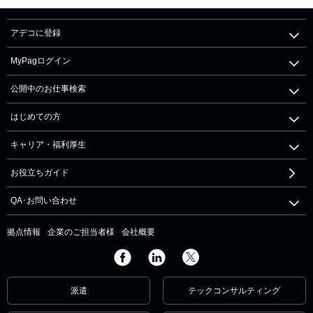
アデコに登録
MyPagログイン
公開中のお仕事検索
はじめての方
キャリア・福利厚生
お役立ちガイド
QA･お問い合わせ
拠点情報
企業のご担当者様
会社概要
派遣
テックコンサルティング