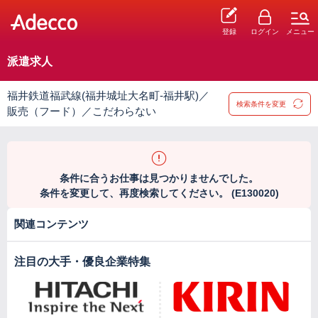
登録
ログイン
メニュー
派遣求人
福井鉄道福武線(福井城址大名町-福井駅)／
検索条件を変更
販売（フード）／こだわらない
条件に合うお仕事は見つかりませんでした。
条件を変更して、再度検索してください。 (E130020)
関連コンテンツ
注目の大手・優良企業特集