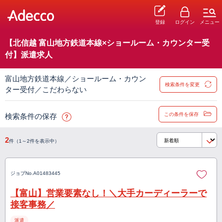
登録
ログイン
メニュー
【北信越 富山地方鉄道本線×ショールーム・カウンター受
付】派遣求人
富山地方鉄道本線／ショールーム・カウン
検索条件を変更
ター受付／こだわらない
この条件を保存
検索条件の保存
2
件（1～2件を表示中）
ジョブNo.
A01483445
【富山】営業要素なし！＼大手カーディーラーで
接客事務／
派遣