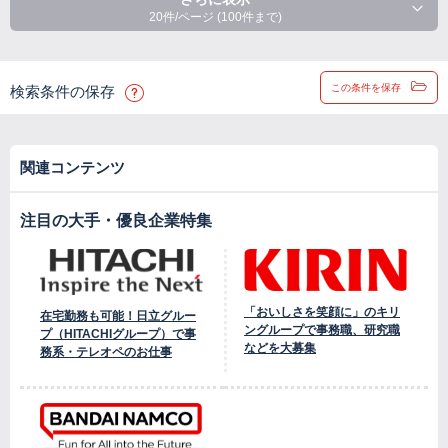
20件/ページ (100件まで)
この条件を保存
検索条件の保存
関連コンテンツ
注目の大手・優良企業特集
「おいしさを笑顔に」のキリ
在宅勤務も可能！日立グルー
ングループで事務職、研究職
プ（HITACHIグループ）で事
などを大募集
務系・テレオペのお仕事