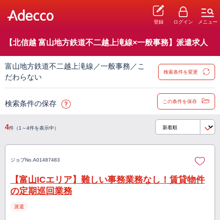
登録
ログイン
メニュー
【北信越 富山地方鉄道不二越上滝線×一般事務】派遣求人
富山地方鉄道不二越上滝線／一般事務／こ
検索条件を変更
だわらない
この条件を保存
検索条件の保存
4
件（1～4件を表示中）
ジョブNo.
A01487483
【富山ICエリア】難しい事務業務なし！賃貸物件
の定期巡回業務
派遣