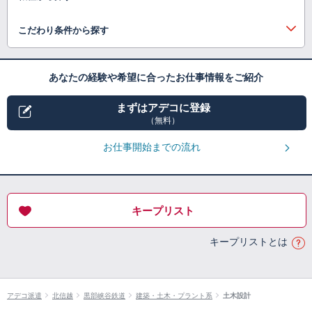
こだわり条件から探す
あなたの経験や希望に合ったお仕事情報をご紹介
まずはアデコに登録
（無料）
お仕事開始までの流れ
キープリスト
キープリストとは
アデコ派遣
北信越
黒部峡谷鉄道
建築・土木・プラント系
土木設計