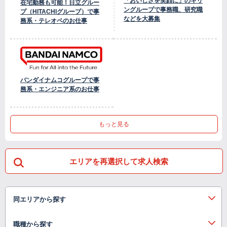
「おいしさを笑顔に」のキリ
在宅勤務も可能！日立グルー
ングループで事務職、研究職
プ（HITACHIグループ）で事
などを大募集
務系・テレオペのお仕事
バンダイナムコグループで事
務系・エンジニア系のお仕事
もっと見る
エリアを再選択して求人検索
同エリアから探す
職種から探す