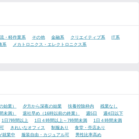
流・軽作業系
その他
金融系
クリエイティブ系
IT系
務系
メカトロニクス・エレクトロニクス系
降の始業）
夕方から深夜の始業
扶養控除枠内
残業なし
時間未満）
退社早め（16時以前の終業）
週5日
週4日以下
1日7時間以上
1日４時間以上～7時間未満
1日４時間未満
可
きれいなオフィス
制服あり
食堂・売店あり
が就業中
服装自由・カジュアル可
男性比率高め