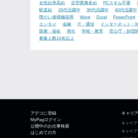
女性比率高め
定型業務多め
PCスキル不要
駅直結
20代活躍中
30代活躍中
40代活躍中
障がい者積極採用
Word
Excel
PowerPoint
エンタメ
金融
IT・通信
インターネット・W
医療・福祉
商社
学校・教育
官公庁・財団
募集人数10名以上
アデコに登録
キャリ
MyPagログイン
キャリア
公開中のお仕事検索
キャリア
はじめての方