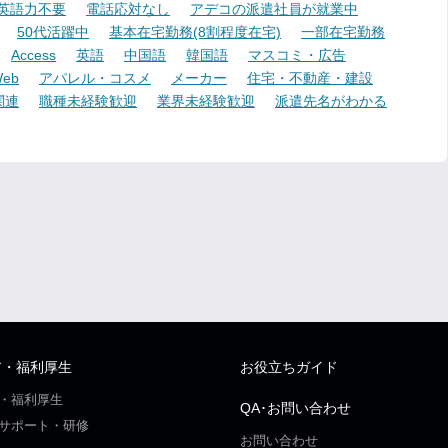
英語力不要
電話応対なし
アデコの派遣社員が就業中
50代活躍中
基本在宅勤務(8割程度在宅)
一部在宅勤務
Access
英語
中国語
韓国語
マスコミ・広告
eb
アパレル・コスメ
メーカー
住宅・不動産・建設
関連
職種未経験歓迎
業界未経験歓迎
派遣先名がわかる
ア・福利厚生
お役立ちガイド
・福利厚生
QA･お問い合わせ
サポート・研修
お問い合わせ