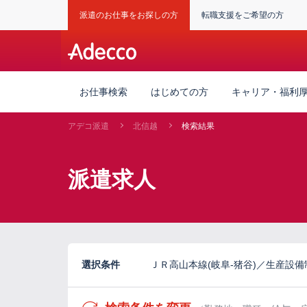
派遣のお仕事をお探しの方
転職支援をご希望の方
お仕事検索
はじめての方
キャリア・福利
アデコ派遣
北信越
検索結果
派遣求人
選択条件
ＪＲ高山本線(岐阜-猪谷)／生産設