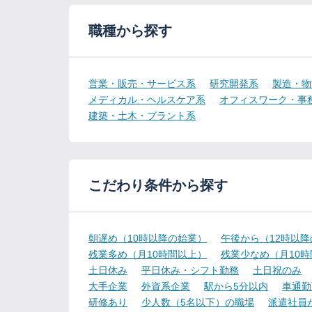
職種から探す
営業・販売・サービス系
研究開発系
製造・物
メディカル・ヘルスケア系
オフィスワーク・事
建築・土木・プラント系
こだわり条件から探す
朝遅め（10時以降の始業）
午後から（12時以
残業多め（月10時間以上）
残業少なめ（月10
土日休み
平日休み・シフト勤務
土日祝のみ
大手企業
外資系企業
駅から5分以内
車通勤
研修あり
少人数（5名以下）の職場
派遣社員