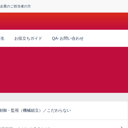
企業のご担当者の方
厚生
お役立ちガイド
QA･お問い合わせ
備制御・監視（機械組立）／こだわらない