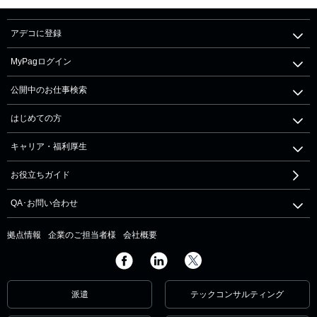
アデコに登録
MyPagログイン
公開中のお仕事検索
はじめての方
キャリア・福利厚生
お役立ちガイド
QA･お問い合わせ
拠点情報
企業のご担当者様
会社概要
派遣
テックコンサルティング