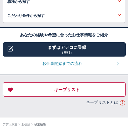
職種から探す
こだわり条件から探す
あなたの経験や希望に合ったお仕事情報をご紹介
まずはアデコに登録
（無料）
お仕事開始までの流れ
キープリスト
キープリストとは
アデコ派遣
北信越
検索結果