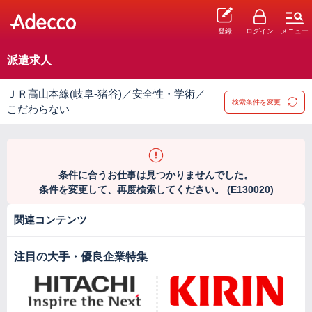
登録
ログイン
メニュー
派遣求人
ＪＲ高山本線(岐阜-猪谷)／安全性・学術／
検索条件を変更
こだわらない
条件に合うお仕事は見つかりませんでした。
条件を変更して、再度検索してください。 (E130020)
関連コンテンツ
注目の大手・優良企業特集