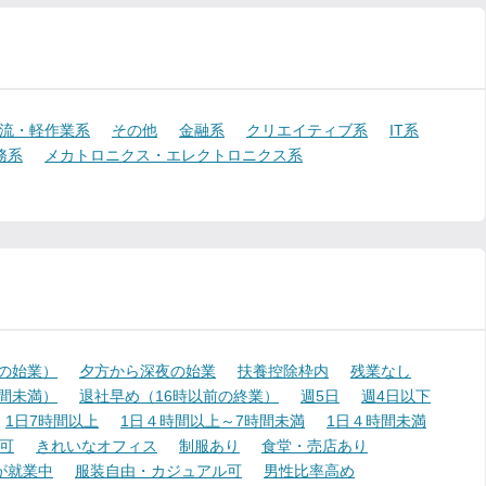
流・軽作業系
その他
金融系
クリエイティブ系
IT系
務系
メカトロニクス・エレクトロニクス系
降の始業）
夕方から深夜の始業
扶養控除枠内
残業なし
時間未満）
退社早め（16時以前の終業）
週5日
週4日以下
1日7時間以上
1日４時間以上～7時間未満
1日４時間未満
可
きれいなオフィス
制服あり
食堂・売店あり
が就業中
服装自由・カジュアル可
男性比率高め