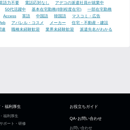
英語力不要
電話応対なし
アデコの派遣社員が就業中
50代活躍中
基本在宅勤務(8割程度在宅)
一部在宅勤務
Access
英語
中国語
韓国語
マスコミ・広告
eb
アパレル・コスメ
メーカー
住宅・不動産・建設
関連
職種未経験歓迎
業界未経験歓迎
派遣先名がわかる
ア・福利厚生
お役立ちガイド
・福利厚生
QA･お問い合わせ
サポート・研修
お問い合わせ