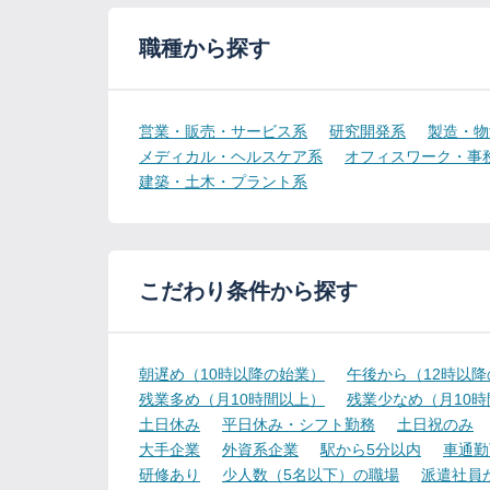
職種から探す
営業・販売・サービス系
研究開発系
製造・物
メディカル・ヘルスケア系
オフィスワーク・事
建築・土木・プラント系
こだわり条件から探す
朝遅め（10時以降の始業）
午後から（12時以
残業多め（月10時間以上）
残業少なめ（月10
土日休み
平日休み・シフト勤務
土日祝のみ
大手企業
外資系企業
駅から5分以内
車通勤
研修あり
少人数（5名以下）の職場
派遣社員