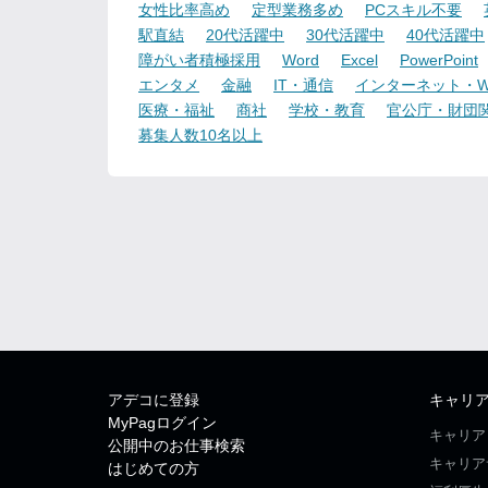
女性比率高め
定型業務多め
PCスキル不要
駅直結
20代活躍中
30代活躍中
40代活躍中
障がい者積極採用
Word
Excel
PowerPoint
エンタメ
金融
IT・通信
インターネット・W
医療・福祉
商社
学校・教育
官公庁・財団
募集人数10名以上
アデコに登録
キャリ
MyPagログイン
キャリア
公開中のお仕事検索
キャリア
はじめての方