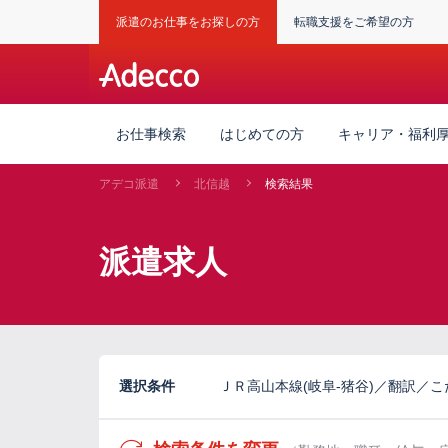
派遣のお仕事をお探しの方
転職支援をご希望の方
お仕事検索
はじめての方
キャリア・福利
アデコ派遣
北信越
検索結果
派遣求人
選択条件
ＪＲ高山本線(岐阜-猪谷)／翻訳／