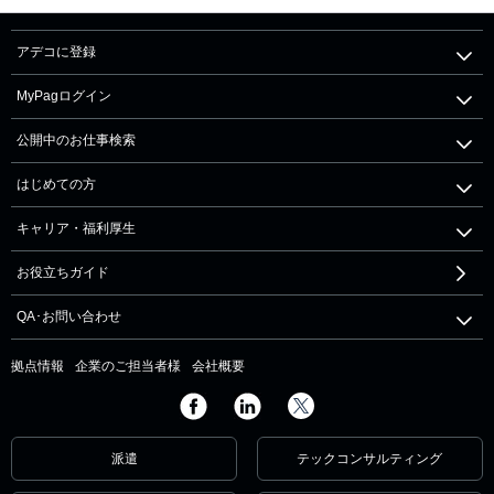
アデコに登録
MyPagログイン
公開中のお仕事検索
はじめての方
キャリア・福利厚生
お役立ちガイド
QA･お問い合わせ
拠点情報
企業のご担当者様
会社概要
派遣
テックコンサルティング