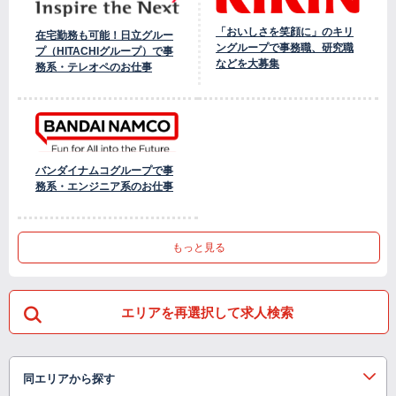
「おいしさを笑顔に」のキリ
在宅勤務も可能！日立グルー
ングループで事務職、研究職
プ（HITACHIグループ）で事
などを大募集
務系・テレオペのお仕事
バンダイナムコグループで事
務系・エンジニア系のお仕事
もっと見る
エリアを再選択して求人検索
同エリアから探す