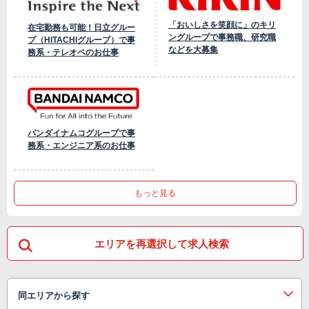
「おいしさを笑顔に」のキリ
在宅勤務も可能！日立グルー
ングループで事務職、研究職
プ（HITACHIグループ）で事
などを大募集
務系・テレオペのお仕事
バンダイナムコグループで事
務系・エンジニア系のお仕事
もっと見る
エリアを再選択して求人検索
同エリアから探す