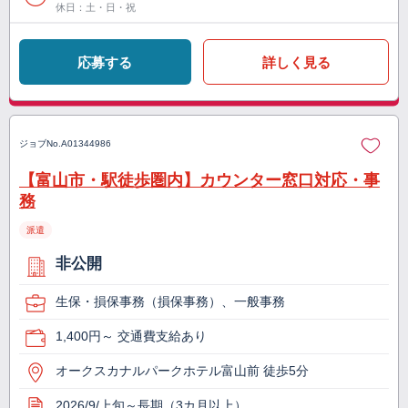
休日：土・日・祝
応募する
詳しく見る
ジョブNo.
A01344986
【富山市・駅徒歩圏内】カウンター窓口対応・事
務
派遣
非公開
生保・損保事務（損保事務）、一般事務
1,400円～ 交通費支給あり
オークスカナルパークホテル富山前 徒歩5分
2026/9/上旬～長期（3カ月以上）