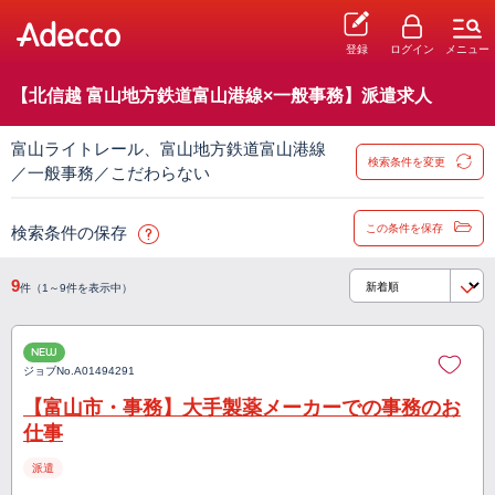
登録
ログイン
メニュー
【北信越 富山地方鉄道富山港線×一般事務】派遣求人
富山ライトレール、富山地方鉄道富山港線
検索条件を変更
／一般事務／こだわらない
この条件を保存
検索条件の保存
9
件（1～9件を表示中）
NEW
ジョブNo.
A01494291
【富山市・事務】大手製薬メーカーでの事務のお
仕事
派遣