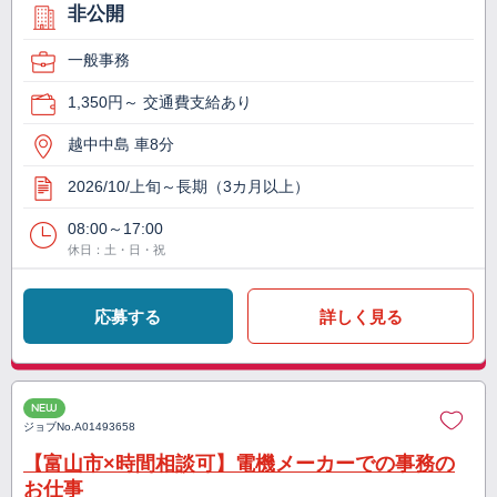
非公開
一般事務
1,350円～ 交通費支給あり
越中中島 車8分
2026/10/上旬～長期（3カ月以上）
08:00～17:00
休日：土・日・祝
応募する
詳しく見る
NEW
ジョブNo.
A01493658
【富山市×時間相談可】電機メーカーでの事務の
お仕事