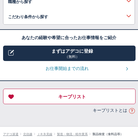
職種から探す
こだわり条件から探す
あなたの経験や希望に合ったお仕事情報をご紹介
まずはアデコに登録
（無料）
お仕事開始までの流れ
キープリスト
キープリストとは
アデコ派遣
北信越
ＪＲ氷見線
製造・物流・軽作業系
製品検査（食料品等）