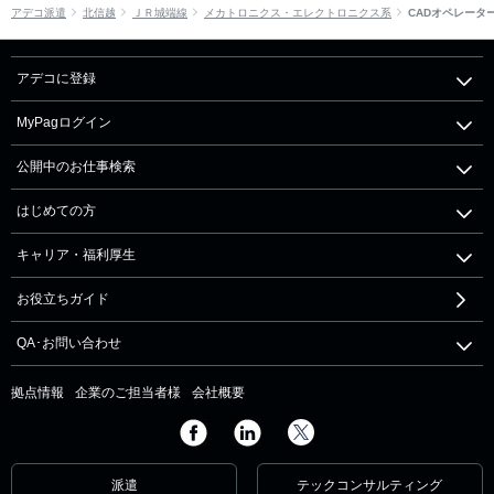
アデコ派遣
北信越
ＪＲ城端線
メカトロニクス・エレクトロニクス系
CADオペレータ
アデコに登録
MyPagログイン
公開中のお仕事検索
はじめての方
キャリア・福利厚生
お役立ちガイド
QA･お問い合わせ
拠点情報
企業のご担当者様
会社概要
派遣
テックコンサルティング