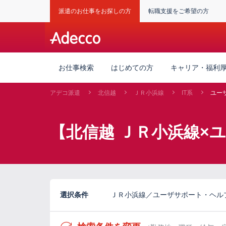
派遣のお仕事をお探しの方
転職支援をご希望の方
お仕事検索
はじめての方
キャリア・福利
アデコ派遣
北信越
ＪＲ小浜線
IT系
ユー
【北信越 ＪＲ小浜線×
選択条件
ＪＲ小浜線／ユーザサポート・ヘル