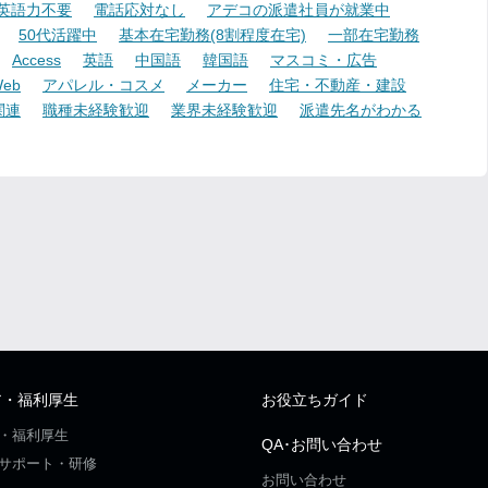
英語力不要
電話応対なし
アデコの派遣社員が就業中
50代活躍中
基本在宅勤務(8割程度在宅)
一部在宅勤務
Access
英語
中国語
韓国語
マスコミ・広告
eb
アパレル・コスメ
メーカー
住宅・不動産・建設
関連
職種未経験歓迎
業界未経験歓迎
派遣先名がわかる
ア・福利厚生
お役立ちガイド
・福利厚生
QA･お問い合わせ
サポート・研修
お問い合わせ