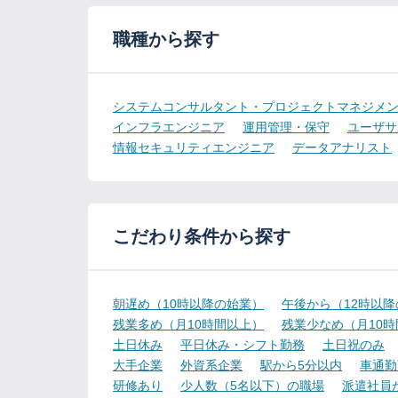
職種から探す
システムコンサルタント・プロジェクトマネジメ
インフラエンジニア
運用管理・保守
ユーザサ
情報セキュリティエンジニア
データアナリスト
こだわり条件から探す
朝遅め（10時以降の始業）
午後から（12時以
残業多め（月10時間以上）
残業少なめ（月10
土日休み
平日休み・シフト勤務
土日祝のみ
大手企業
外資系企業
駅から5分以内
車通勤
研修あり
少人数（5名以下）の職場
派遣社員