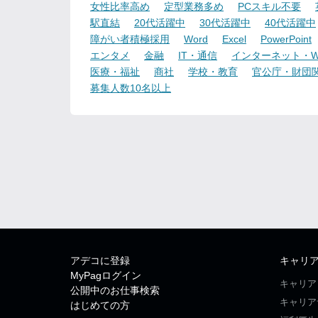
女性比率高め
定型業務多め
PCスキル不要
駅直結
20代活躍中
30代活躍中
40代活躍中
障がい者積極採用
Word
Excel
PowerPoint
エンタメ
金融
IT・通信
インターネット・W
医療・福祉
商社
学校・教育
官公庁・財団
募集人数10名以上
アデコに登録
キャリ
MyPagログイン
キャリア
公開中のお仕事検索
キャリア
はじめての方