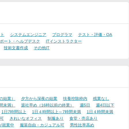
ント
システムエンジニア
プログラマ
テスト・評価・QA
ポート・ヘルプデスク
ITインストラクター
技術文書作成
その他IT
降の始業）
夕方から深夜の始業
扶養控除枠内
残業なし
時間未満）
退社早め（16時以前の終業）
週5日
週4日以下
1日7時間以上
1日４時間以上～7時間未満
1日４時間未満
可
きれいなオフィス
制服あり
食堂・売店あり
が就業中
服装自由・カジュアル可
男性比率高め